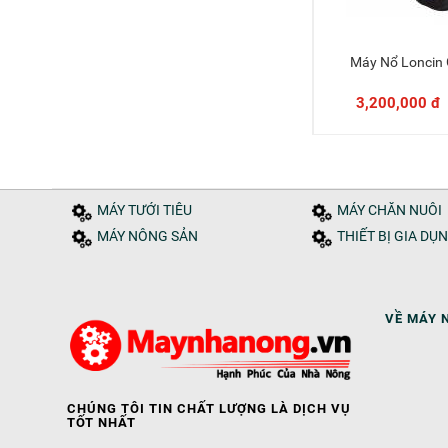
Máy Nổ Lonci
Thêm 
3,200,000 đ
MÁY TƯỚI TIÊU
MÁY CHĂN NUÔI
MÁY NÔNG SẢN
THIẾT BỊ GIA DỤ
VỀ MÁY 
CHÚNG TÔI TIN CHẤT LƯỢNG LÀ DỊCH VỤ
TỐT NHẤT