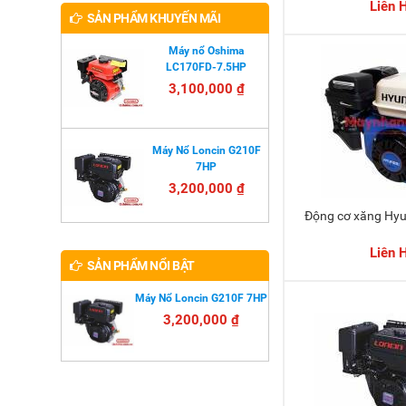
Liên 
SẢN PHẨM KHUYẾN MÃI
Máy nổ Oshima
LC170FD-7.5HP
3,100,000 ₫
Máy Nổ Loncin G210F
7HP
3,200,000 ₫
Động cơ xăng H
Liên 
SẢN PHẨM NỔI BẬT
Máy Nổ Loncin G210F 7HP
3,200,000 ₫