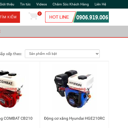
Giới thiệu
Tin tức
Videos
Chăm Sóc Khách Hàng
Liên Hệ
0
TÌM KIẾM
Ẻ
Sắp xếp theo:
ăng COMBAT CB210
Động cơ xăng Hyundai HGE210RC