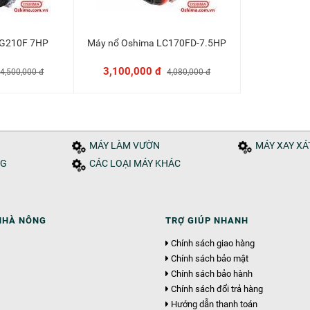
n G210F 7HP
Máy nổ Oshima LC170FD-7.5HP
vào giỏ
Thêm vào giỏ
3,100,000 đ
4,500,000 đ
4,080,000 đ
MÁY LÀM VƯỜN
MÁY XAY X
NG
CÁC LOẠI MÁY KHÁC
NHÀ NÔNG
TRỢ GIÚP NHANH
Chính sách giao hàng
Chính sách bảo mật
Chính sách bảo hành
Chính sách đổi trả hàng
Hướng dẫn thanh toán