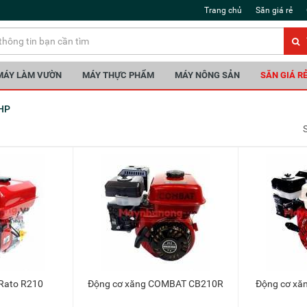
Trang chủ
Săn giá rẻ
MÁY LÀM VƯỜN
MÁY THỰC PHẨM
MÁY NÔNG SẢN
SĂN GIÁ R
 HP
 Rato R210
Động cơ xăng COMBAT CB210R
Động cơ x