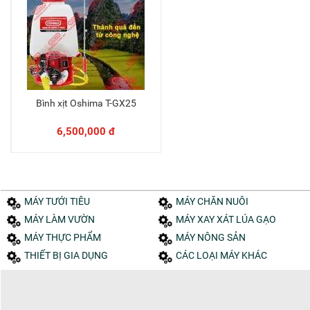
Bình xịt Oshima T-GX25
Thêm vào giỏ
6,500,000 đ
MÁY TƯỚI TIÊU
MÁY CHĂN NUÔI
MÁY LÀM VƯỜN
MÁY XAY XÁT LÚA GẠO
MÁY THỰC PHẨM
MÁY NÔNG SẢN
THIẾT BỊ GIA DỤNG
CÁC LOẠI MÁY KHÁC