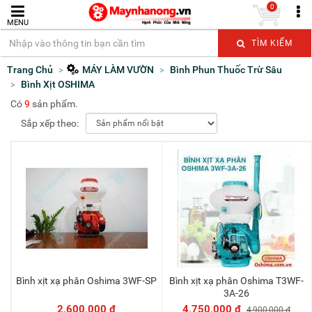
0
MENU
TÌM KIẾM
Trang Chủ
MÁY LÀM VƯỜN
Bình Phun Thuốc Trừ Sâu
Bình Xịt OSHIMA
Có
9
sản phẩm.
Sắp xếp theo:
Bình xịt xạ phân Oshima 3WF-SP
Bình xịt xạ phân Oshima T3WF-
Thêm vào giỏ
Thêm vào giỏ
3A-26
2,600,000 đ
4,750,000 đ
4,900,000 đ