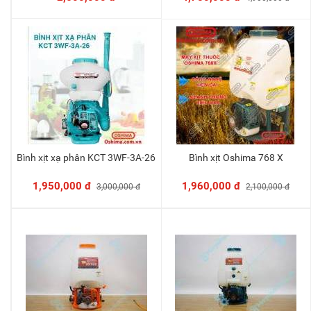
Bình xịt xạ phân KCT 3WF-3A-26
Bình xịt Oshima 768 X
Thêm vào giỏ
Thêm vào giỏ
1,950,000 đ
1,960,000 đ
3,000,000 đ
2,100,000 đ