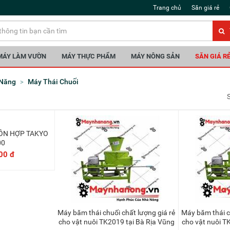
Trang chủ
Săn giá rẻ
MÁY LÀM VƯỜN
MÁY THỰC PHẨM
MÁY NÔNG SẢN
SĂN GIÁ R
 Năng
Máy Thái Chuối
vào giỏ
00
00 đ
Máy băm thái chuối chất lượng giá rẻ
Máy băm thái chuối chất lượng giá rẻ
cho vật nuôi TK2019 tại Bà Rịa Vũng
cho vật nuôi T