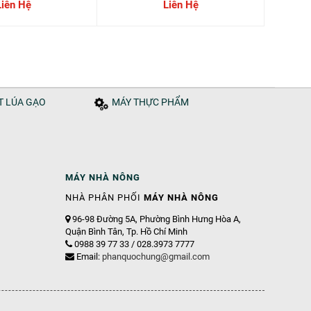
Tàu
Bà Rịa Vũng Tàu
Liên Hệ
Liên Hệ
ÁT LÚA GẠO
MÁY THỰC PHẨM
MÁY NHÀ NÔNG
NHÀ PHÂN PHỐI
MÁY NHÀ NÔNG
96-98 Đường 5A, Phường Bình Hưng Hòa A,
Quận Bình Tân, Tp. Hồ Chí Minh
0988 39 77 33 / 028.3973 7777
Email:
phanquochung@gmail.com