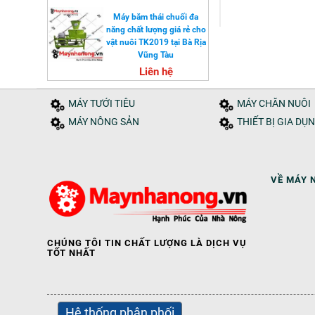
Máy băm thái chuối đa
năng chất lượng giá rẻ cho
vật nuôi TK2019 tại Bà Rịa
Vũng Tàu
Liên hệ
MÁY TƯỚI TIÊU
MÁY CHĂN NUÔI
MÁY NÔNG SẢN
THIẾT BỊ GIA DỤ
VỀ MÁY 
CHÚNG TÔI TIN CHẤT LƯỢNG LÀ DỊCH VỤ
TỐT NHẤT
Hệ thống phân phối