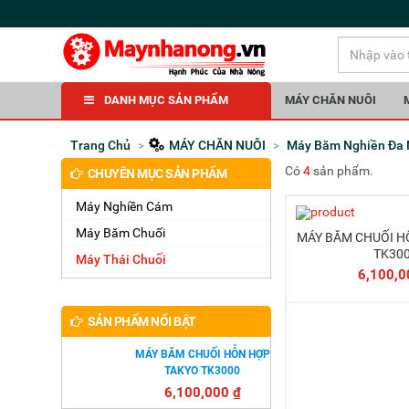
DANH MỤC SẢN PHẨM
MÁY CHĂN NUÔI
Trang Chủ
MÁY CHĂN NUÔI
Máy Băm Nghiền Đa
Có
4
sản phẩm.
CHUYÊN MỤC SẢN PHẨM
Máy Nghiền Cám
Máy Băm Chuối
MÁY BĂM CHUỐI HỖN HỢP TAKYO
Thêm 
TK30
Máy Thái Chuối
6,100,0
SẢN PHẨM NỔI BẬT
MÁY BĂM CHUỐI HỖN HỢP
TAKYO TK3000
6,100,000 ₫