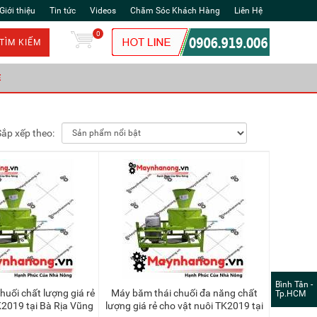
Giới thiệu
Tin tức
Videos
Chăm Sóc Khách Hàng
Liên Hệ
0
TÌM KIẾM
Ẻ
Sắp xếp theo:
Bình Tân -
Máy băm thái chuối đa năng chất
Tp.HCM
K2019 tại Bà Rịa Vũng
lượng giá rẻ cho vật nuôi TK2019 tại