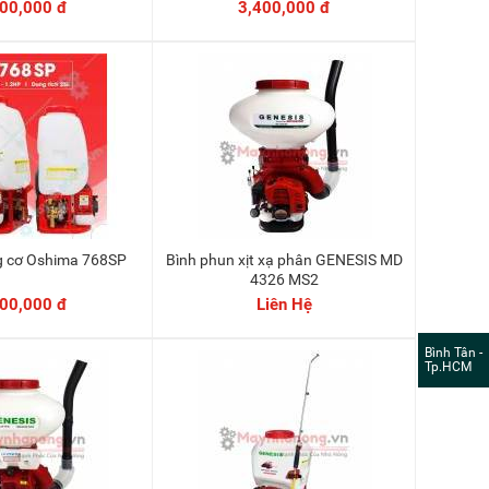
200,000 đ
3,400,000 đ
ộng cơ Oshima 768SP
Bình phun xịt xạ phân GENESIS MD
Thêm vào giỏ
4326 MS2
000,000 đ
Liên Hệ
Bình Tân -
Tp.HCM