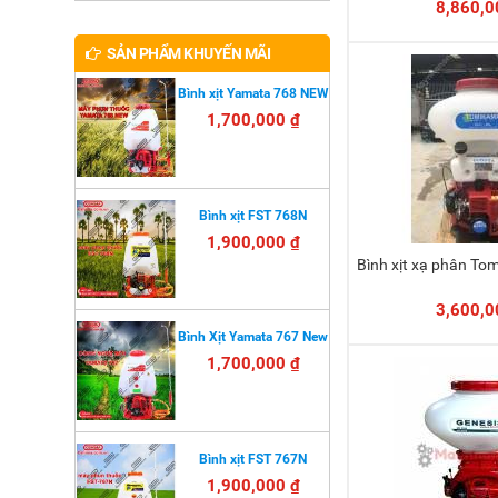
8,860,0
SẢN PHẨM KHUYẾN MÃI
Bình xịt Yamata 768 NEW
1,700,000 ₫
Bình xịt FST 768N
1,900,000 ₫
Bình xịt xạ phân 
Thêm 
3,600,0
Bình Xịt Yamata 767 New
1,700,000 ₫
Bình xịt FST 767N
1,900,000 ₫