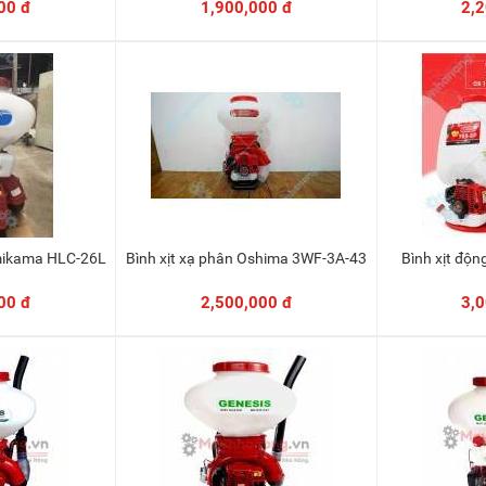
00 đ
1,900,000 đ
2,
Tomikama HLC-26L
Bình xịt xạ phân Oshima 3WF-3A-43
Bình xịt đ
vào giỏ
Thêm vào giỏ
00 đ
2,500,000 đ
3,