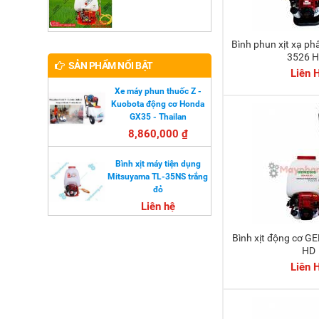
Bình phun xịt xạ phân GENESIS MD
3526 
SẢN PHẨM NỔI BẬT
Liên 
Xe máy phun thuốc Z -
Kuobota động cơ Honda
GX35 - Thailan
8,860,000 ₫
Bình xịt máy tiện dụng
Mitsuyama TL-35NS trắng
đỏ
Liên hệ
Bình xịt động cơ GENESIS GSA 435
HD
Liên 