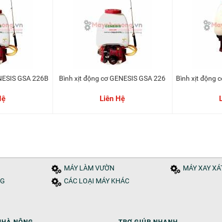
GENESIS GSA 226B
Bình xịt động cơ GENESIS GSA 226
Bình xịt độn
Hệ
Liên Hệ
MÁY LÀM VƯỜN
MÁY XAY X
NG
CÁC LOẠI MÁY KHÁC
NHÀ NÔNG
TRỢ GIÚP NHANH