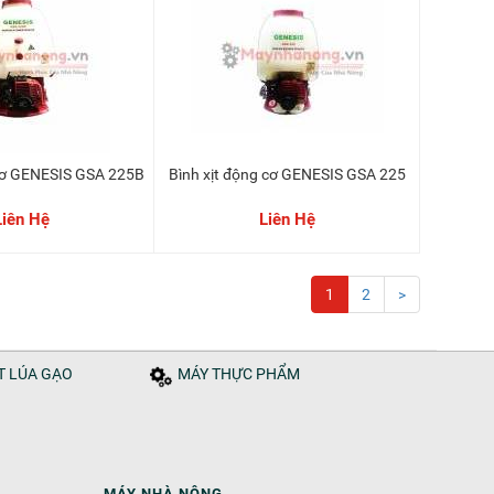
g cơ GENESIS GSA 225B
Bình xịt động cơ GENESIS GSA 225
Liên Hệ
Liên Hệ
1
2
>
ÁT LÚA GẠO
MÁY THỰC PHẨM
MÁY NHÀ NÔNG