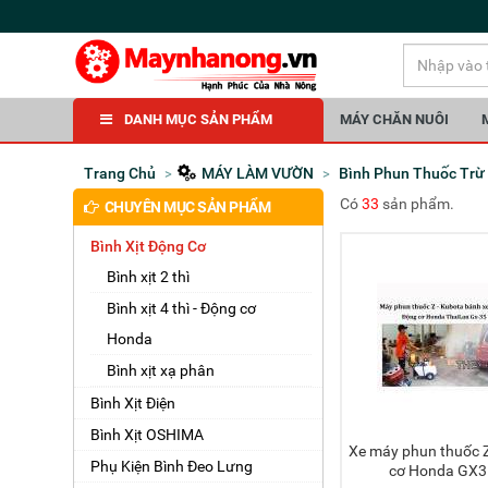
DANH MỤC SẢN PHẨM
MÁY CHĂN NUÔI
Trang Chủ
MÁY LÀM VƯỜN
Bình Phun Thuốc Trừ
Có
33
sản phẩm.
CHUYÊN MỤC SẢN PHẨM
Bình Xịt Động Cơ
Bình xịt 2 thì
Bình xịt 4 thì - Động cơ
Honda
Bình xịt xạ phân
Bình Xịt Điện
Bình Xịt OSHIMA
Xe máy phun thuốc Z -Kuobota động
Thêm 
Phụ Kiện Bình Đeo Lưng
cơ Honda GX35