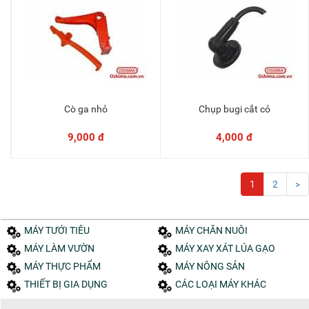
Cò ga nhỏ
Chụp bugi cắt cỏ
Thêm vào giỏ
Thêm vào giỏ
9,000 đ
4,000 đ
1
2
>
MÁY TƯỚI TIÊU
MÁY CHĂN NUÔI
MÁY LÀM VƯỜN
MÁY XAY XÁT LÚA GẠO
MÁY THỰC PHẨM
MÁY NÔNG SẢN
THIẾT BỊ GIA DỤNG
CÁC LOẠI MÁY KHÁC