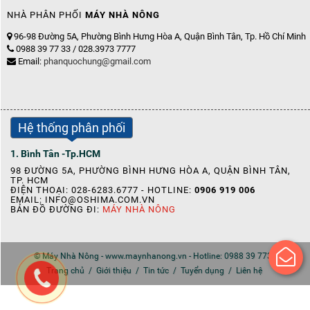
NHÀ PHÂN PHỐI
MÁY NHÀ NÔNG
96-98 Đường 5A, Phường Bình Hưng Hòa A, Quận Bình Tân, Tp. Hồ Chí Minh
0988 39 77 33 / 028.3973 7777
Email:
phanquochung@gmail.com
Hệ thống phân phối
1. Bình Tân -Tp.HCM
98 ĐƯỜNG 5A, PHƯỜNG BÌNH HƯNG HÒA A, QUẬN BÌNH TÂN,
TP. HCM
ĐIỆN THOẠI: 028-6283.6777 - HOTLINE:
0906 919 006
EMAIL:
INFO@OSHIMA.COM.VN
BẢN ĐỒ ĐƯỜNG ĐI:
MÁY NHÀ NÔNG
© Máy Nhà Nông - www.maynhanong.vn - Hotline: 0988 39 7733
Trang chủ
/
Giới thiệu
/
Tin tức
/
Tuyển dụng
/
Liên hệ