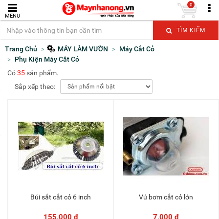
0
MENU
TÌM KIẾM
Trang Chủ
MÁY LÀM VƯỜN
Máy Cắt Cỏ
Phụ Kiện Máy Cắt Cỏ
Có
35
sản phẩm.
Sắp xếp theo:
Búi sắt cắt cỏ 6 inch
Vú bơm cắt cỏ lớn
Thêm vào giỏ
Thêm vào giỏ
155,000 đ
7,000 đ