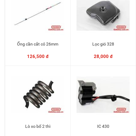
Ống cần cắt cỏ 26mm
Lọc gió 328
Thêm vào giỏ
Thêm vào giỏ
126,500 đ
28,000 đ
Lò xo bố 2 thì
IC 430
Thêm vào giỏ
Thêm vào giỏ