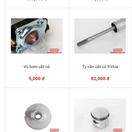
Vú bơm cắt cỏ
Ty cần cắt cỏ 9 khía
Thêm vào giỏ
Thêm vào giỏ
5,000 đ
82,000 đ