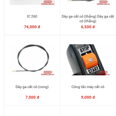
IC 260
Dây ga cắt cỏ (thẳng) Dây ga cắt
Thêm vào giỏ
Thêm vào giỏ
cỏ (thẳng)
76,000 đ
6,500 đ
Dây ga cắt cỏ (cong)
Công tắc máy cắt cỏ
Thêm vào giỏ
Thêm vào giỏ
7,000 đ
9,000 đ