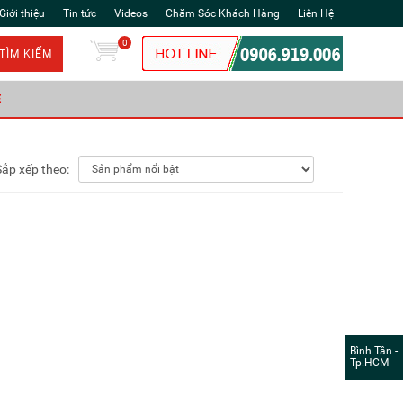
Giới thiệu
Tin tức
Videos
Chăm Sóc Khách Hàng
Liên Hệ
0
TÌM KIẾM
Ẻ
Sắp xếp theo:
Bình Tân -
Tp.HCM