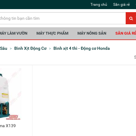
Trang chủ
Săn giá rẻ
MÁY LÀM VƯỜN
MÁY THỰC PHẨM
MÁY NÔNG SẢN
SĂN GIÁ R
 Sâu
Bình Xịt Động Cơ
Bình xịt 4 thì - Động cơ Honda
hima X139
vào giỏ