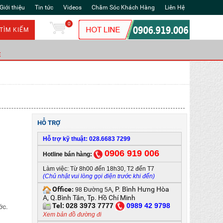
Giới thiệu
Tin tức
Videos
Chăm Sóc Khách Hàng
Liên Hệ
0
TÌM KIẾM
Ẻ
HỖ TRỢ
Hỗ trợ kỹ thuật: 028.6683 7299
0906 919 006
Hotline bán hàng:
Làm việc: Từ 8h00 đến 18h30, T2 đến T7
(Chủ nhật vui lòng gọi điện trước khi đến)
Office
, P. Bình Hưng Hòa
:
98 Đường 5A
A, Q.Bình Tân, Tp. Hồ Chí Minh
Tel:
028 3973 7777
0
989 42 9798
ớc.
Xem bản đồ đường đi