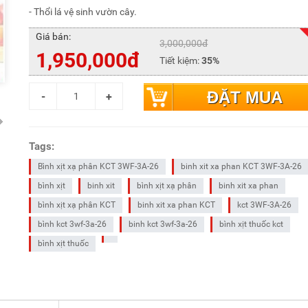
- Thổi lá vệ sinh vườn cây.
Giá bán:
3,000,000đ
1,950,000đ
Tiết kiệm:
35%
ĐẶT MUA
Tags:
Bình xịt xạ phân KCT 3WF-3A-26
binh xit xa phan KCT 3WF-3A-26
bình xịt
binh xit
bình xịt xạ phân
binh xit xa phan
bình xịt xạ phân KCT
binh xit xa phan KCT
kct 3WF-3A-26
bình kct 3wf-3a-26
binh kct 3wf-3a-26
bình xịt thuốc kct
bình xịt thuốc