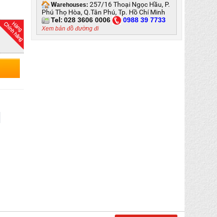
W
257/16 Thoại Ngọc Hầu, P.
arehouses:
Phú Thọ Hòa, Q.Tân Phú, Tp. Hồ Chí Minh
Tel:
028 3606 0006
0
988 39 7733
Xem bản đồ đường đi