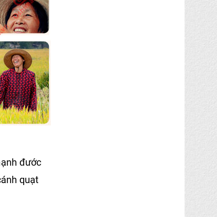
mạnh đước
cánh quạt