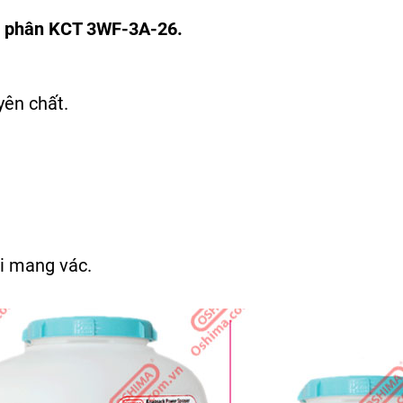
xạ phân KCT 3WF-3A-26.
yên chất.
hi mang vác.