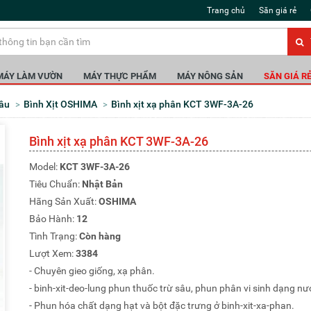
Trang chủ
Săn giá rẻ
MÁY LÀM VƯỜN
MÁY THỰC PHẨM
MÁY NÔNG SẢN
SĂN GIÁ R
Sâu
Bình Xịt OSHIMA
Bình xịt xạ phân KCT 3WF-3A-26
Bình xịt xạ phân KCT 3WF-3A-26
Model:
KCT 3WF-3A-26
Tiêu Chuẩn:
Nhật Bản
Hãng Sản Xuất:
OSHIMA
Bảo Hành:
12
Tình Trạng:
Còn hàng
Lượt Xem:
3384
- Chuyên gieo giống, xạ phân.
- binh-xit-deo-lung phun thuốc trừ sâu, phun phân vi sinh dạng nư
- Phun hóa chất dạng hạt và bột đặc trưng ở binh-xit-xa-phan.