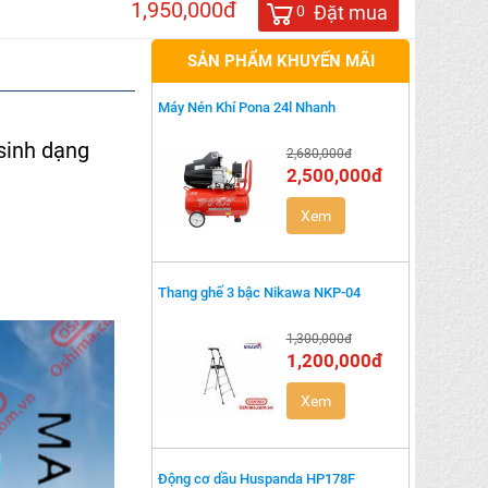
1,950,000đ
Đặt mua
0
SẢN PHẨM KHUYẾN MÃI
Máy Nén Khí Pona 24l Nhanh
 sinh dạng
2,680,000đ
2,500,000đ
Xem
Thang ghế 3 bậc Nikawa NKP-04
1,300,000đ
1,200,000đ
Xem
Động cơ dầu Huspanda HP178F