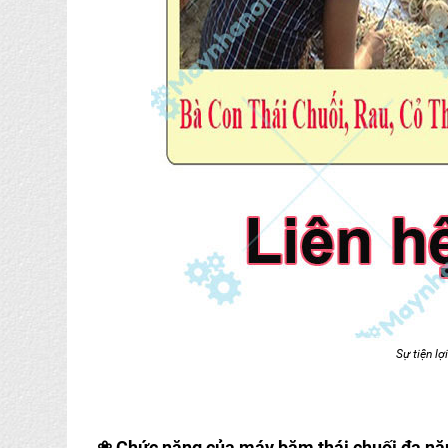
Sự tiện l
❀
Chức năng của máy băm thái chuối đa 