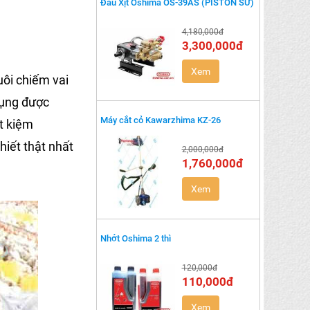
Đầu Xịt Oshima OS-39AS (PISTON SỨ)
4,180,000đ
3,300,000đ
Xem
uôi chiếm vai
ụng được
Máy cắt cỏ Kawarzhima KZ-26
t kiệm
iết thật nhất
2,000,000đ
1,760,000đ
Xem
Nhớt Oshima 2 thì
120,000đ
110,000đ
Xem