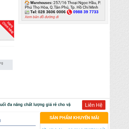
W
257/16 Thoại Ngọc Hầu, P.
arehouses:
Phú Thọ Hòa, Q.Tân Phú, Tp. Hồ Chí Minh
Tel:
028 3606 0006
0
988 39 7733
Xem bản đồ đường đi
ũng
huối đa năng chất lượng giá rẻ cho vật nuôi TK2019 tại Bà Rịa Vũng
Liên Hệ
SẢN PHẨM KHUYẾN MÃI
u