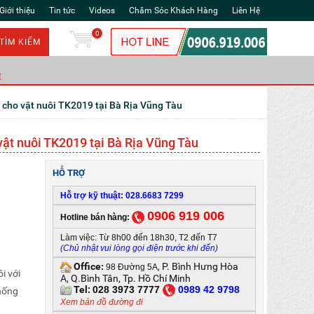
Giới thiệu
Tin tức
Videos
Chăm Sóc Khách Hàng
Liên Hệ
0
TÌM KIẾM
Ẻ
ẻ cho vật nuôi TK2019 tại Bà Rịa Vũng Tàu
vật nuôi TK2019 tại Bà Rịa Vũng Tàu
HỖ TRỢ
Hỗ trợ kỹ thuật: 028.6683 7299
0906 919 006
Hotline bán hàng:
Làm việc: Từ 8h00 đến 18h30, T2 đến T7
(Chủ nhật vui lòng gọi điện trước khi đến)
Office
, P. Bình Hưng Hòa
:
98 Đường 5A
i với
A, Q.Bình Tân, Tp. Hồ Chí Minh
Tel:
028 3973 7777
0
989 42 9798
hống
Xem bản đồ đường đi