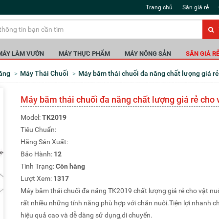
Trang chủ
Săn giá rẻ
MÁY LÀM VƯỜN
MÁY THỰC PHẨM
MÁY NÔNG SẢN
SĂN GIÁ R
Năng
Máy Thái Chuối
Máy băm thái chuối đa năng chất lượng giá r
Máy băm thái chuối đa năng chất lượng giá rẻ cho 
Model:
TK2019
Tiêu Chuẩn:
Hãng Sản Xuất:
Bảo Hành:
12
Tình Trạng:
Còn hàng
Lượt Xem:
1317
Máy băm thái chuối đa năng TK2019 chất lượng giá rẻ cho vật nuô
rất nhiều những tính năng phù hợp với chăn nuôi.Tiện lợi nhanh c
hiệu quả cao và dễ dàng sử dụng,di chuyển.