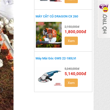
MÁY CẮT CỎ DRAGON CX 260
2,150,000đ
1,800,000đ
Xem
Máy Mài Góc GWS 22-180LVI
5,340,000đ
5,140,000đ
Xem