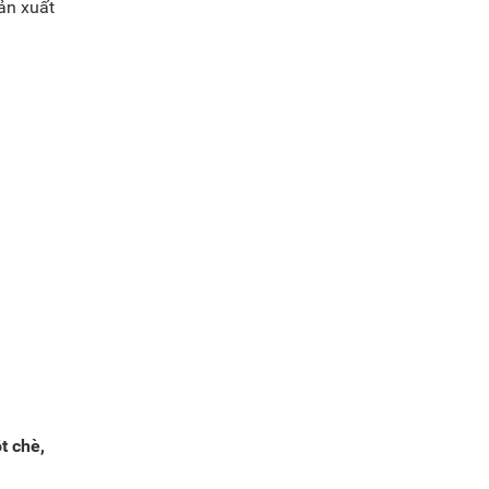
ản xuất
t chè,