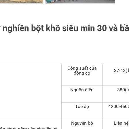
 nghiền bột khô siêu min 30 và b
Công suất của
37-42(
động cơ
Nguồn điện
380( 
Tốc độ
4200-4500
Nguyên bộ
Liên h
á bán chưa gồm vận chuyển và