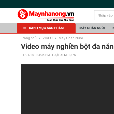
DANH MỤC SẢN PHẨM
MÁY CHĂN NUÔI
Trang chủ
VIDEO
Máy Chăn Nuôi
Video máy nghiền bột đa năn
11/01/2019 4:35 PM | LƯỢT XEM: 1,375