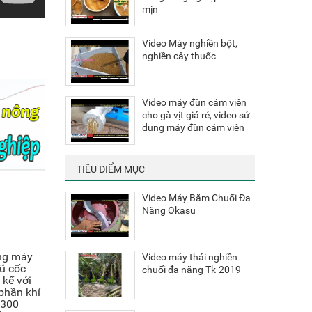
mịn
Video Máy nghiền bột,
nghiền cây thuốc
Video máy đùn cám viên
cho gà vịt giá rẻ, video sử
dụng máy đùn cám viên
TIÊU ĐIỂM MỤC
Video Máy Băm Chuối Đa
Năng Okasu
̀ng máy
Video máy thái nghiền
gũ cốc
chuối đa năng Tk-2019
 kế với
 phần khí
2300