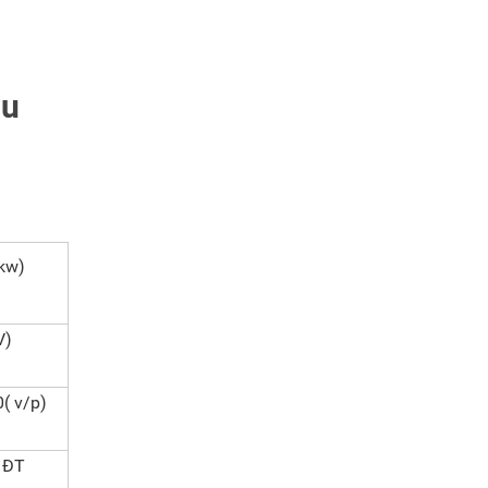
ầu
 kw)
V)
( v/p)
ệ ĐT