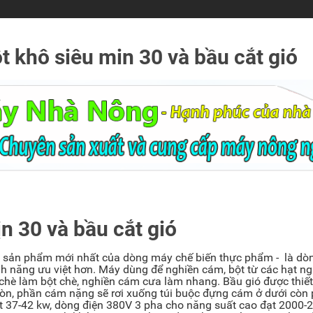
t khô siêu min 30 và bầu cắt gió
n 30 và bầu cắt gió
̉n phẩm mới nhất của dòng máy chế biến thực phẩm - là do
́nh năng ưu việt hơn. Máy dùng để nghiền cám, bột từ các hạt n
 chè làm bột chè, nghiền cám cưa làm nhang. Bầu gió được thiết
 tròn, phần cám nặng sẽ rơi xuống túi buộc đựng cám ở dưới còn
suất 37-42 kw, dòng điện 380V 3 pha cho năng suất cao đạt 2000-