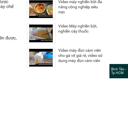
được
Video máy nghiền bột đa
áy chế
năng công nghiệp siêu
mịn
Video Máy nghiền bột,
nghiền cây thuốc
ền được,
Video máy đùn cám viên
cho gà vịt giá rẻ, video sử
dụng máy đùn cám viên
Bình Tân -
Tp.HCM