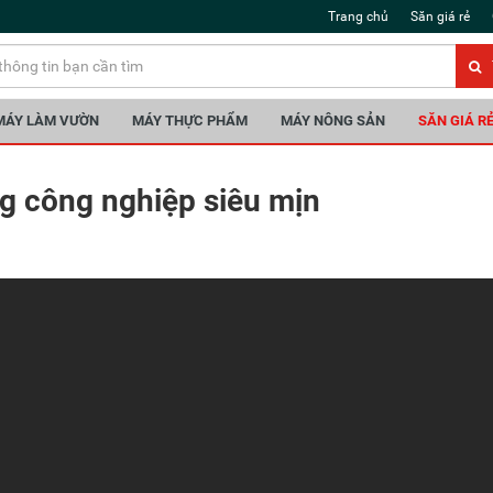
Trang chủ
Săn giá rẻ
MÁY LÀM VƯỜN
MÁY THỰC PHẨM
MÁY NÔNG SẢN
SĂN GIÁ R
g công nghiệp siêu mịn