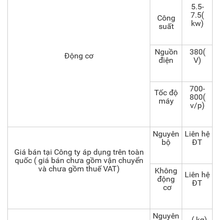
5.5-
7.5(
Công
kw)
suất
Nguồn
380(
Động cơ
điện
V)
700-
Tốc độ
800(
máy
v/p)
Nguyên
Liên hệ
bộ
ĐT
Giá bán tại Công ty áp dụng trên toàn
quốc ( giá bán chưa gồm vận chuyển
và chưa gồm thuế VAT)
Không
Liên hệ
động
ĐT
cơ
Nguyên
( kg)