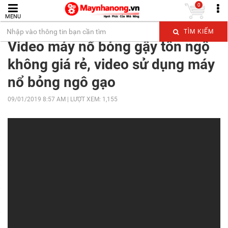
0
MENU
Trang chủ
VIDEO
Máy Thực Phẩm
TÌM KIẾM
Video máy nổ bỏng gậy tôn ngộ
không giá rẻ, video sử dụng máy
nổ bỏng ngô gạo
09/01/2019 8:57 AM | LƯỢT XEM: 1,155