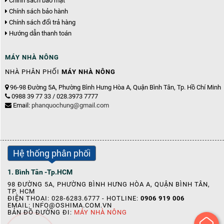
Chính sách bảo mật
Chính sách bảo hành
Chính sách đổi trả hàng
Hướng dẫn thanh toán
MÁY NHÀ NÔNG
NHÀ PHÂN PHỐI
MÁY NHÀ NÔNG
96-98 Đường 5A, Phường Bình Hưng Hòa A, Quận Bình Tân, Tp. Hồ Chí Minh
0988 39 77 33 / 028.3973 7777
Email:
phanquochung@gmail.com
Hệ thống phân phối
1. Bình Tân -Tp.HCM
98 ĐƯỜNG 5A, PHƯỜNG BÌNH HƯNG HÒA A, QUẬN BÌNH TÂN,
TP. HCM
ĐIỆN THOẠI: 028-6283.6777 - HOTLINE:
0906 919 006
EMAIL:
INFO@OSHIMA.COM.VN
BẢN ĐỒ ĐƯỜNG ĐI:
MÁY NHÀ NÔNG