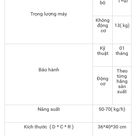
bộ
Trọng lượng máy
Không
động
13( kg)
cơ
Kỹ
01
thuật
tháng
Bảo hành
Theo
từng
Động
hãng
cơ
sản
xuất
Năng suất
50-70( kg/h)
Kích thước ( D * C * R )
36*40*30 cm