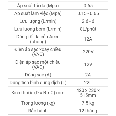
Áp suất tối đa (Mpa)
0.65
Áp suất làm việc (Mpa)
0.15 - 0.65
Lưu lượng (L/min)
2.6 - 6
Lưu lượng bơm (L/min)
8L/phút
Dòng tối đa của Accu
12A
(phóng)
Điện áp sạc xoay chiều
220V
(VAC)
Điện áp sạc một chiều
12V
(VAC)
Dòng sạc (A)
2A
Dung tích bình dung dịch (L)
22L
420 x 230 x
Kích thước (D x R x C) mm
515mm
Trọng lượng (kg)
7.5 kg
Bảo hành
12 tháng