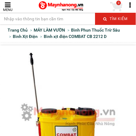
0
MENU
TÌM KIẾM
Trang Chủ
MÁY LÀM VƯỜN
Bình Phun Thuốc Trừ Sâu
Bình Xịt Điện
Bình xịt điện COMBAT CB 2212 D