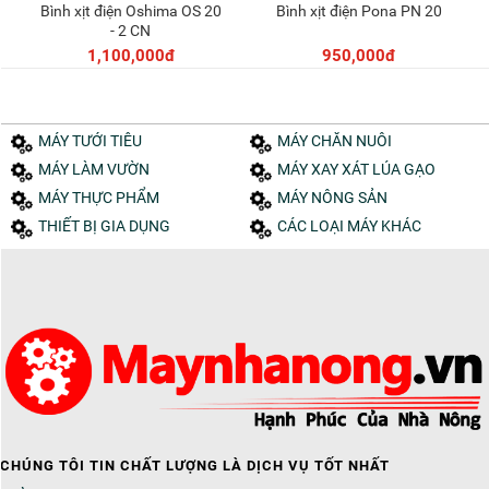
Bình xịt điện Oshima OS 20
Bình xịt điện Pona PN 20
Thêm vào giỏ
Thêm vào giỏ
- 2 CN
1,100,000đ
950,000đ
MÁY TƯỚI TIÊU
MÁY CHĂN NUÔI
MÁY LÀM VƯỜN
MÁY XAY XÁT LÚA GẠO
MÁY THỰC PHẨM
MÁY NÔNG SẢN
THIẾT BỊ GIA DỤNG
CÁC LOẠI MÁY KHÁC
CHÚNG TÔI TIN CHẤT LƯỢNG LÀ DỊCH VỤ TỐT NHẤT