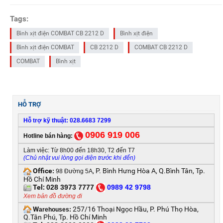
Tags:
Bình xịt điện COMBAT CB 2212 D
Bình xịt điện
Bình xịt điện COMBAT
CB 2212 D
COMBAT CB 2212 D
COMBAT
Bình xịt
HỖ TRỢ
Hỗ trợ kỹ thuật: 028.6683 7299
0906 919 006
Hotline bán hàng:
Làm việc: Từ 8h00 đến 18h30, T2 đến T7
(Chủ nhật vui lòng gọi điện trước khi đến)
Office
, P. Bình Hưng Hòa A, Q.Bình Tân, Tp.
:
98 Đường 5A
Hồ Chí Minh
Tel:
028 3973 7777
0
989 42 9798
Xem bản đồ đường đi
W
257/16 Thoại Ngọc Hầu, P. Phú Thọ Hòa,
arehouses:
Q.Tân Phú, Tp. Hồ Chí Minh