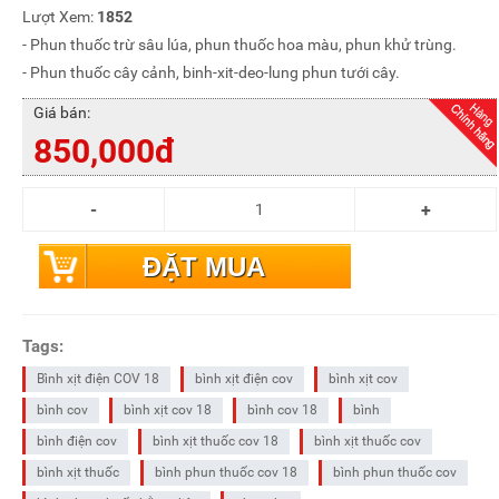
Lượt Xem:
1852
- Phun thuốc trừ sâu lúa, phun thuốc hoa màu, phun khử trùng.
- Phun thuốc cây cảnh, binh-xit-deo-lung phun tưới cây.
Giá bán:
850,000đ
ĐẶT MUA
Tags:
Bình xịt điện COV 18
bình xịt điện cov
bình xịt cov
bình cov
bình xịt cov 18
bình cov 18
bình
bình điện cov
bình xịt thuốc cov 18
bình xịt thuốc cov
bình xịt thuốc
bình phun thuốc cov 18
bình phun thuốc cov