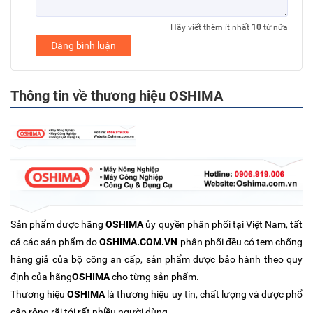
Hãy viết thêm ít nhất
10
từ nữa
Đăng bình luận
Thông tin về thương hiệu OSHIMA
Sản phẩm được hãng
OSHIMA
ủy quyền phân phối tại Việt Nam, tất
cả các sản phẩm do
OSHIMA.COM.VN
phân phối đều có tem chống
hàng giả của bộ công an cấp, sản phẩm được bảo hành theo quy
định của hãng
OSHIMA
cho từng sản phẩm.
Thương hiệu
OSHIMA
là thương hiệu uy tín, chất lượng và được phổ
cập rộng rãi tới rất nhiều người dùng.