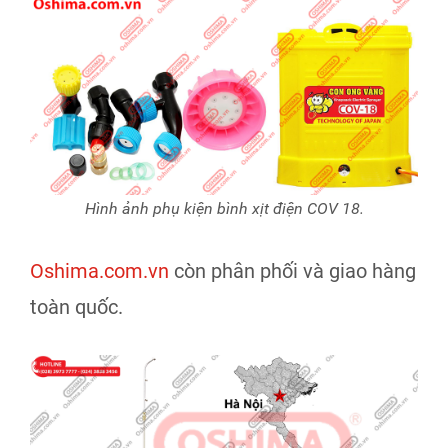
Hình ảnh phụ kiện bình xịt điện COV 18.
Oshima.com.vn
còn phân phối và giao hàng
toàn quốc.