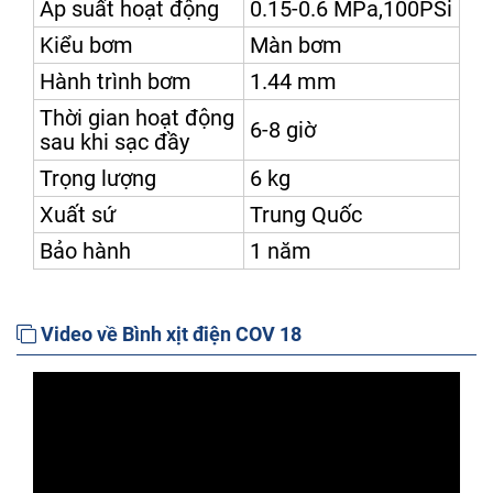
Áp suất hoạt động
0.15-0.6 MPa,100PSi
Kiểu bơm
Màn bơm
Hành trình bơm
1.44 mm
Thời gian hoạt động
6-8 giờ
sau khi sạc đầy
Trọng lượng
6 kg
Xuất sứ
Trung Quốc
Bảo hành
1 năm
Video về Bình xịt điện COV 18