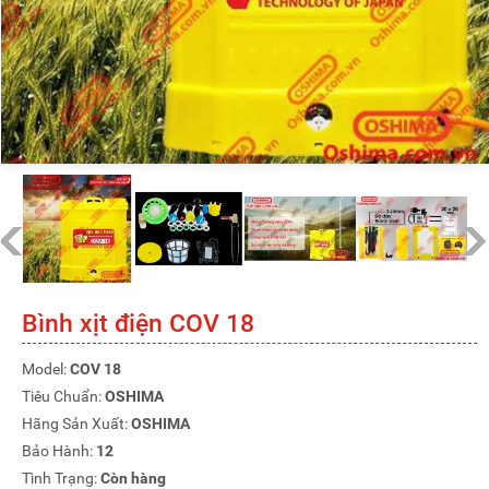
Bình xịt điện COV 18
Model:
COV 18
Tiêu Chuẩn:
OSHIMA
Hãng Sản Xuất:
OSHIMA
Bảo Hành:
12
Tình Trạng:
Còn hàng