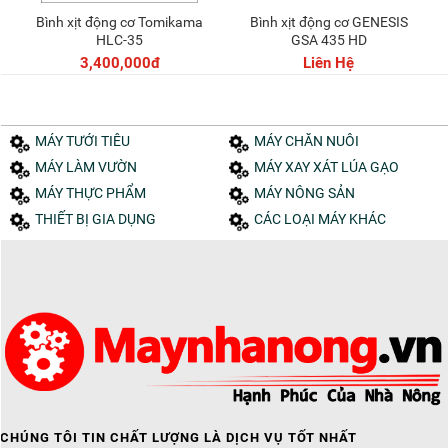
Bình xịt động cơ Tomikama
Bình xịt động cơ GENESIS
Thêm vào giỏ
HLC-35
GSA 435 HD
3,400,000đ
Liên Hệ
MÁY TƯỚI TIÊU
MÁY CHĂN NUÔI
MÁY LÀM VƯỜN
MÁY XAY XÁT LÚA GẠO
MÁY THỰC PHẨM
MÁY NÔNG SẢN
THIẾT BỊ GIA DỤNG
CÁC LOẠI MÁY KHÁC
CHÚNG TÔI TIN CHẤT LƯỢNG LÀ DỊCH VỤ TỐT NHẤT