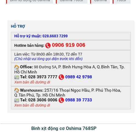
Bình xịt động cơ Oshima
Oshima 768SP
Oshima
768SP
HỖ TRỢ
Hỗ trợ kỹ thuật: 028.6683 7299
0906 919 006
Hotline bán hàng:
Làm việc: Từ 8h00 đến 18h30, T2 đến T7
(Chủ nhật vui lòng gọi điện trước khi đến)
Office
, P. Bình Hưng Hòa A, Q.Bình Tân, Tp.
:
98 Đường 5A
Hồ Chí Minh
Tel:
028 3973 7777
0
989 42 9798
Xem bản đồ đường đi
W
257/16 Thoại Ngọc Hầu, P. Phú Thọ Hòa,
arehouses:
Q.Tân Phú, Tp. Hồ Chí Minh
Tel:
028 3606 0006
0
988 39 7733
Xem bản đồ đường đi
Bình xịt động cơ Oshima 768SP