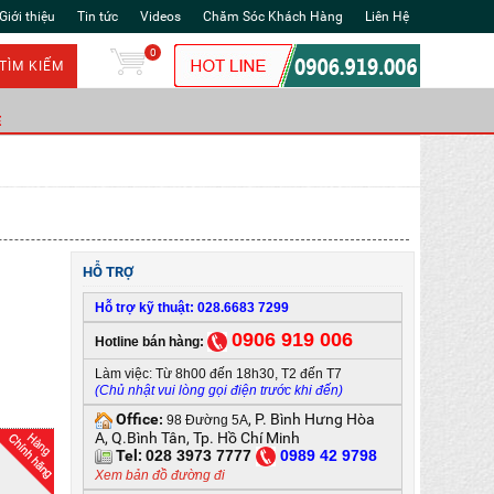
Giới thiệu
Tin tức
Videos
Chăm Sóc Khách Hàng
Liên Hệ
0
TÌM KIẾM
Ẻ
HỖ TRỢ
Hỗ trợ kỹ thuật: 028.6683 7299
0906 919 006
Hotline bán hàng:
Làm việc: Từ 8h00 đến 18h30, T2 đến T7
(Chủ nhật vui lòng gọi điện trước khi đến)
Office
, P. Bình Hưng Hòa
:
98 Đường 5A
A, Q.Bình Tân, Tp. Hồ Chí Minh
Tel:
028 3973 7777
0
989 42 9798
Xem bản đồ đường đi