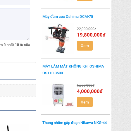
Máy đầm cóc Oshima DCM-75
22,000,000đ
19,800,000đ
êm ít nhất
10
từ nữa
Xem
MÁY LÀM MÁT KHÔNG KHÍ OSHIMA
OS110-3500
5,000,000đ
4,000,000đ
Xem
Thang nhôm gấp đoạn Nikawa NKG-44