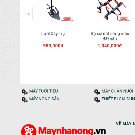
h Cỏ
Lưỡi Cày Trụ
Bộ xới đất cứng móc
 vào giỏ
Thêm vào giỏ
Thêm vào giỏ
đất sâu
000đ
980,000đ
1,040,000đ
MÁY TƯỚI TIÊU
MÁY CHĂN NUÔI
MÁY NÔNG SẢN
THIẾT BỊ GIA DỤ
VỀ MÁY 