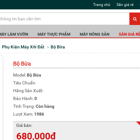
Trang chủ
Săn giá rẻ
MÁY LÀM VƯỜN
MÁY THỰC PHẨM
MÁY NÔNG SẢN
SĂN GIÁ R
Phụ Kiện Máy Xới Đất
Bộ Bừa
Bộ Bừa
Model:
Bộ Bừa
Tiêu Chuẩn:
Hãng Sản Xuất:
Bảo Hành:
0
Tình Trạng:
Còn hàng
Lượt Xem:
1986
Giá bán:
680,000đ