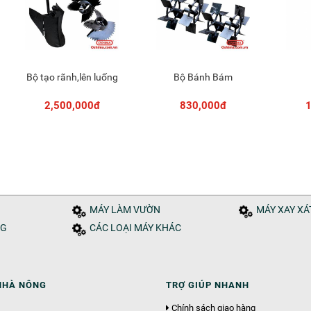
Bộ tạo rãnh,lên luống
Bộ Bánh Bám
Thêm vào giỏ
Thêm vào giỏ
2,500,000đ
830,000đ
1
MÁY LÀM VƯỜN
MÁY XAY X
NG
CÁC LOẠI MÁY KHÁC
NHÀ NÔNG
TRỢ GIÚP NHANH
Chính sách giao hàng