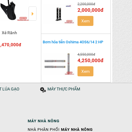
2,200,000đ
2,000,000đ
Xem
Xẻ Rãnh
Bộ Lồng Lan Thẳng
Bộ Bừa
Thêm vào giỏ
Thêm vào giỏ
Thêm vào
Bơm hỏa tiễn Oshima 4OS6/14 2 HP
,470,000đ
1,020,000đ
680,000đ
4,550,000đ
4,250,000đ
Xem
ÁT LÚA GẠO
MÁY THỰC PHẨM
MÁY NHÀ NÔNG
NHÀ PHÂN PHỐI
MÁY NHÀ NÔNG