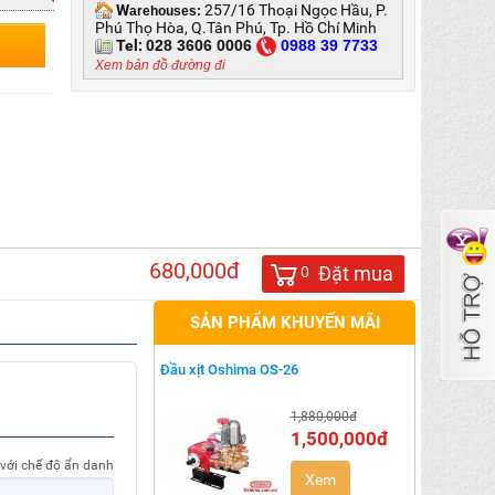
W
257/16 Thoại Ngọc Hầu, P.
arehouses:
Phú Thọ Hòa, Q.Tân Phú, Tp. Hồ Chí Minh
Tel:
028 3606 0006
0
988 39 7733
Xem bản đồ đường đi
680,000đ
Đặt mua
0
SẢN PHẨM KHUYẾN MÃI
Đầu xịt Oshima OS-26
1,880,000đ
1,500,000đ
 với chế độ ẩn danh
Xem