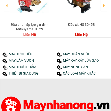
Đầu phun áp lực gia đình
Đầu xit HS 3045B
Mitsuyama TL-29
Liên Hệ
Liên Hệ
MÁY TƯỚI TIÊU
MÁY CHĂN NUÔI
MÁY LÀM VƯỜN
MÁY XAY XÁT LÚA GẠO
MÁY THỰC PHẨM
MÁY NÔNG SẢN
THIẾT BỊ GIA DỤNG
CÁC LOẠI MÁY KHÁC