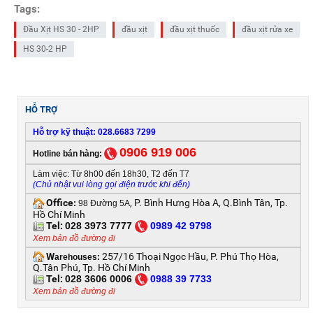
Tags:
Đầu Xịt HS 30 - 2HP
đầu xịt
đầu xịt thuốc
đầu xịt rửa xe
HS 30-2 HP
HỖ TRỢ
Hỗ trợ kỹ thuật: 028.6683 7299
0906 919 006
Hotline bán hàng:
Làm việc: Từ 8h00 đến 18h30, T2 đến T7
(Chủ nhật vui lòng gọi điện trước khi đến)
Office
, P. Bình Hưng Hòa A, Q.Bình Tân, Tp.
:
98 Đường 5A
Hồ Chí Minh
Tel:
028 3973 7777
0
989 42 9798
Xem bản đồ đường đi
W
257/16 Thoại Ngọc Hầu, P. Phú Thọ Hòa,
arehouses:
Q.Tân Phú, Tp. Hồ Chí Minh
Tel:
028 3606 0006
0
988 39 7733
Xem bản đồ đường đi