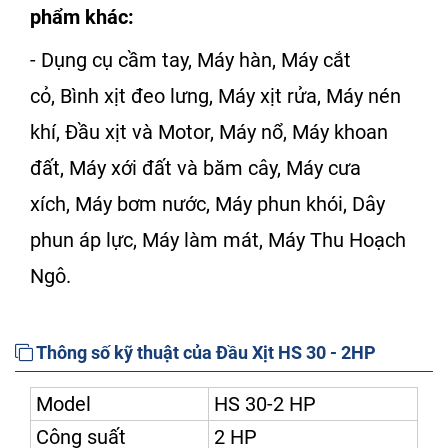
phẩm khác:
-
Dụng cụ cầm tay
,
Máy hàn
,
Máy cắt
cỏ
,
Bình xịt đeo lưng
,
Máy xịt rửa
,
Máy nén
khí
,
Đầu xịt và Motor
,
Máy nổ
,
Máy khoan
đất
,
Máy xới đất và băm cây
,
Máy cưa
xích
,
Máy bơm nước
,
Máy phun khói
,
Dây
phun áp lực
,
Máy làm mát
,
Máy Thu Hoạch
Ngô
.
Thông số kỹ thuật của Đầu Xịt HS 30 - 2HP
Model
HS 30-2 HP
Công suất
2 HP