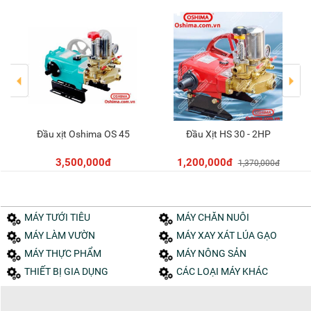
Đầu xịt Oshima OS 45
Đầu Xịt HS 30 - 2HP
Thêm vào giỏ
Thêm vào giỏ
3,500,000đ
1,200,000đ
1,370,000đ
MÁY TƯỚI TIÊU
MÁY CHĂN NUÔI
MÁY LÀM VƯỜN
MÁY XAY XÁT LÚA GẠO
MÁY THỰC PHẨM
MÁY NÔNG SẢN
THIẾT BỊ GIA DỤNG
CÁC LOẠI MÁY KHÁC