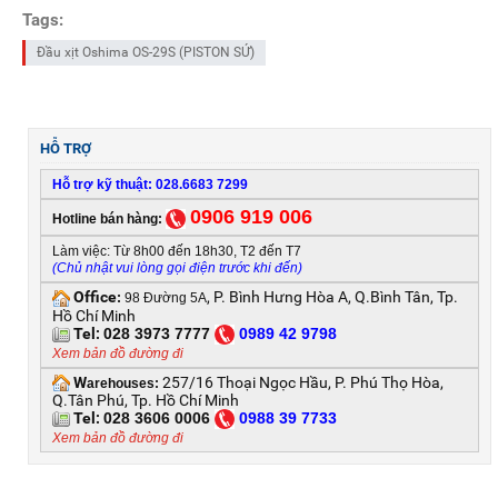
Tags:
Đầu xịt Oshima OS-29S (PISTON SỨ)
HỖ TRỢ
Hỗ trợ kỹ thuật: 028.6683 7299
0906 919 006
Hotline bán hàng:
Làm việc: Từ 8h00 đến 18h30, T2 đến T7
(Chủ nhật vui lòng gọi điện trước khi đến)
Office
, P. Bình Hưng Hòa A, Q.Bình Tân, Tp.
:
98 Đường 5A
Hồ Chí Minh
Tel:
028 3973 7777
0
989 42 9798
Xem bản đồ đường đi
W
257/16 Thoại Ngọc Hầu, P. Phú Thọ Hòa,
arehouses:
Q.Tân Phú, Tp. Hồ Chí Minh
Tel:
028 3606 0006
0
988 39 7733
Xem bản đồ đường đi