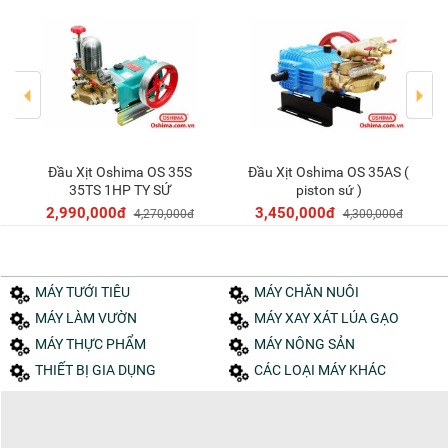
Đầu Xịt Oshima OS 35S
Đầu Xịt Oshima OS 35AS (
Thêm vào giỏ
Thêm vào giỏ
35TS 1HP TY SỨ
piston sứ )
2,990,000đ
3,450,000đ
4,270,000đ
4,300,000đ
MÁY TƯỚI TIÊU
MÁY CHĂN NUÔI
MÁY LÀM VƯỜN
MÁY XAY XÁT LÚA GẠO
MÁY THỰC PHẨM
MÁY NÔNG SẢN
THIẾT BỊ GIA DỤNG
CÁC LOẠI MÁY KHÁC