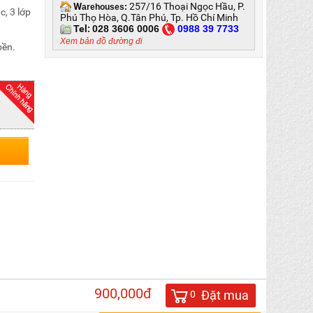
W
257/16 Thoại Ngọc Hầu, P.
arehouses:
c, 3 lớp
Phú Thọ Hòa, Q.Tân Phú, Tp. Hồ Chí Minh
Tel:
028 3606 0006
0
988 39 7733
Xem bản đồ đường đi
bền.
900,000đ
Đặt mua
0