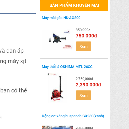
SẢN PHẨM KHUYẾN MÃI
Máy mài góc NK-AG800
850,000đ
750,000đ
Xem
 và dẫn áp
ng máy xịt
Máy thổi lá OSHIMA MTL 26CC
2,750,000đ
2,390,000đ
 bạn có thế
Xem
Động cơ xăng huspanda GX230(xanh)
2,700,000đ