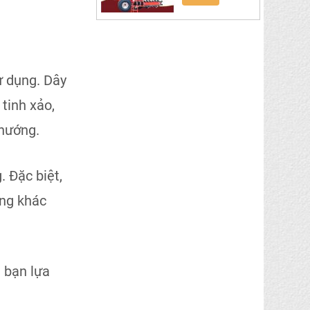
ử dụng. Dây
tinh xảo,
 hướng.
 Đặc biệt,
ờng khác
à bạn lựa