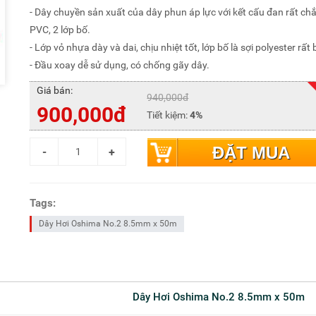
- Dây chuyền sản xuất của dây phun áp lực với kết cấu đan rất chắ
PVC, 2 lớp bố.
- Lớp vỏ nhựa dày và dai, chịu nhiệt tốt, lớp bố là sợi polyester rất 
- Đầu xoay dễ sử dụng, có chống gãy dây.
Giá bán:
940,000đ
900,000đ
Tiết kiệm:
4%
ĐẶT MUA
Tags:
Dây Hơi Oshima No.2 8.5mm x 50m
Dây Hơi Oshima No.2 8.5mm x 50m