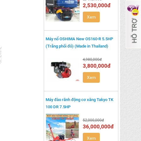
2,530,000đ
Xem
Máy nổ OSHIMA New OS160-R 5.5HP
(Trắng phối đỏ) (Made in Thailand)
4,980,000đ
3,800,000đ
Xem
Máy đào rãnh động cơ xăng Takyo TK
100 DR 7.5HP
52,000,000đ
36,000,000đ
Xem