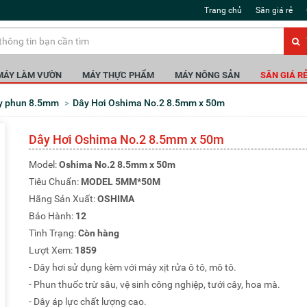
Trang chủ
Săn giá rẻ
MÁY LÀM VƯỜN
MÁY THỰC PHẨM
MÁY NÔNG SẢN
SĂN GIÁ R
ây phun 8.5mm
Dây Hơi Oshima No.2 8.5mm x 50m
Dây Hơi Oshima No.2 8.5mm x 50m
Model:
Oshima No.2 8.5mm x 50m
Tiêu Chuẩn:
MODEL 5MM*50M
Hãng Sản Xuất:
OSHIMA
Bảo Hành:
12
Tình Trạng:
Còn hàng
Lượt Xem:
1859
- Dây hơi sử dụng kèm với máy xịt rửa ô tô, mô tô.
- Phun thuốc trừ sâu, vệ sinh công nghiệp, tưới cây, hoa mà.
- Dây áp lực chất lượng cao.