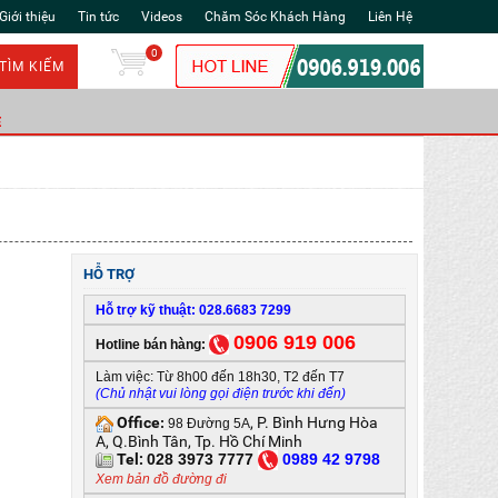
Giới thiệu
Tin tức
Videos
Chăm Sóc Khách Hàng
Liên Hệ
0
TÌM KIẾM
Ẻ
HỖ TRỢ
Hỗ trợ kỹ thuật: 028.6683 7299
0906 919 006
Hotline bán hàng:
Làm việc: Từ 8h00 đến 18h30, T2 đến T7
(Chủ nhật vui lòng gọi điện trước khi đến)
Office
, P. Bình Hưng Hòa
:
98 Đường 5A
A, Q.Bình Tân, Tp. Hồ Chí Minh
Tel:
028 3973 7777
0
989 42 9798
Xem bản đồ đường đi