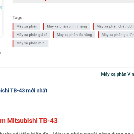
Tags:
Máy xạ phân
Máy xạ phân chính hãng
Máy xạ phân chất lượ
Máy xạ phân giá rẻ
Máy xạ phân đa năng
Máy xạ phân gia đì
Máy xạ phân mini
Máy xạ phân V
shi TB-43 mới nhất
farm Mitsubishi TB-43