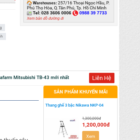
W
257/16 Thoại Ngọc Hầu, P.
arehouses:
Phú Thọ Hòa, Q.Tân Phú, Tp. Hồ Chí Minh
Tel:
028 3606 0006
0
988 39 7733
Xem bản đồ đường đi
ng
nh
inafarm Mitsubishi TB-43 mới nhất
Liên Hệ
SẢN PHẨM KHUYẾN MÃI
Thang ghế 3 bậc Nikawa NKP-04
1,300,000đ
1,200,000đ
Xem