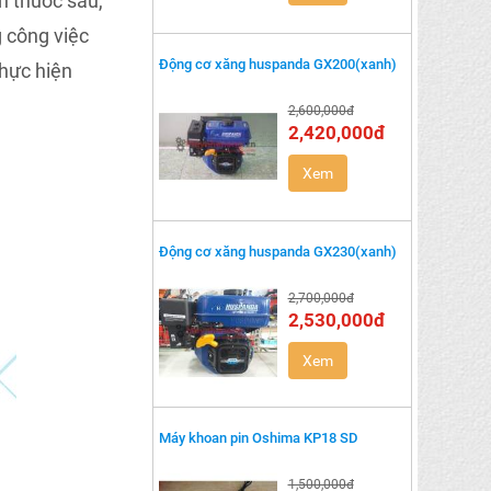
un thuốc sâu,
 công việc
Động cơ xăng huspanda GX200(xanh)
thực hiện
2,600,000đ
2,420,000đ
Xem
Động cơ xăng huspanda GX230(xanh)
2,700,000đ
2,530,000đ
Xem
Máy khoan pin Oshima KP18 SD
1,500,000đ