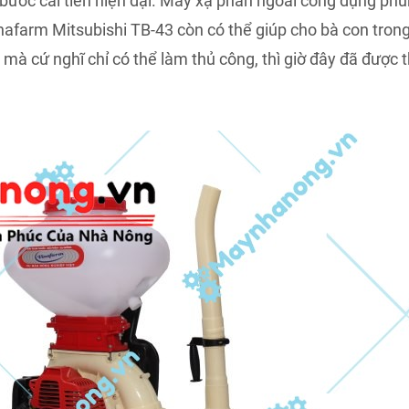
 bước cải tiến hiện đại. Máy xạ phân ngoài công dụng ph
afarm Mitsubishi TB-43 còn có thể giúp cho bà con trong
 cứ nghĩ chỉ có thể làm thủ công, thì giờ đây đã được 