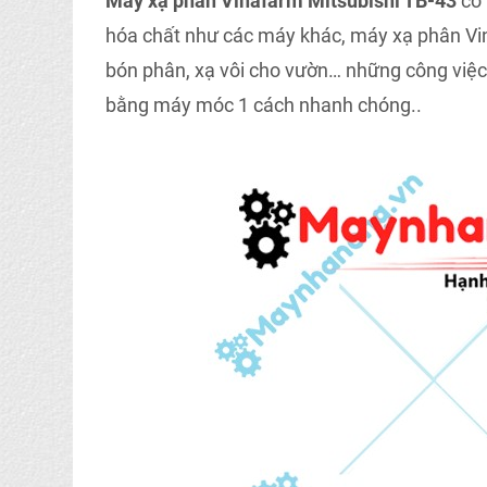
Máy xạ phân Vinafarm Mitsubishi TB-43
có
hóa chất như các máy khác, máy xạ phân Vin
bón phân, xạ vôi cho vườn… những công việc mà
bằng máy móc 1 cách nhanh chóng..