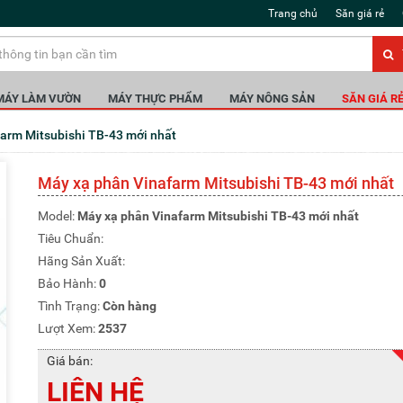
Trang chủ
Săn giá rẻ
MÁY LÀM VƯỜN
MÁY THỰC PHẨM
MÁY NÔNG SẢN
SĂN GIÁ R
afarm Mitsubishi TB-43 mới nhất
Máy xạ phân Vinafarm Mitsubishi TB-43 mới nhất
Model:
Máy xạ phân Vinafarm Mitsubishi TB-43 mới nhất
Tiêu Chuẩn:
Hãng Sản Xuất:
Bảo Hành:
0
Tình Trạng:
Còn hàng
Lượt Xem:
2537
Giá bán:
LIÊN HỆ