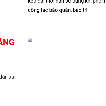
kéo dài thời hạn sử dụng khi phối 
công tác bảo quản, bảo trì
ẰNG
dài lâu