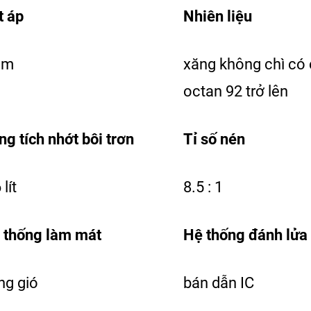
t áp
Nhiên liệu
 m
xăng không chì có 
octan 92 trở lên
ng tích nhớt bôi trơn
Tỉ số nén
 lít
8.5 : 1
 thống làm mát
Hệ thống đánh lửa
ng gió
bán dẫn IC