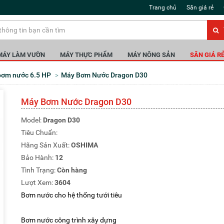
Trang chủ
Săn giá rẻ
MÁY LÀM VƯỜN
MÁY THỰC PHẨM
MÁY NÔNG SẢN
SĂN GIÁ R
 bơm nước 6.5 HP
Máy Bơm Nước Dragon D30
Máy Bơm Nước Dragon D30
Model:
Dragon D30
Tiêu Chuẩn:
Hãng Sản Xuất:
OSHIMA
Bảo Hành:
12
Tình Trạng:
Còn hàng
Lượt Xem:
3604
Bơm nước cho hệ thống tưới tiêu
Bơm nước công trình xây dựng