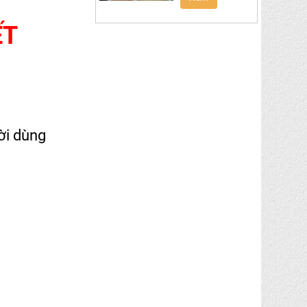
ẾT
ời dùng