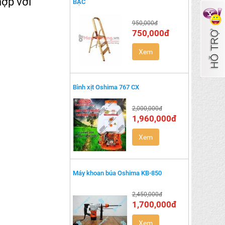
hợp với
BẬC
950,000đ
750,000đ
Xem
Bình xịt Oshima 767 CX
2,000,000đ
1,960,000đ
Xem
Máy khoan búa Oshima KB-850
2,450,000đ
1,700,000đ
Xem