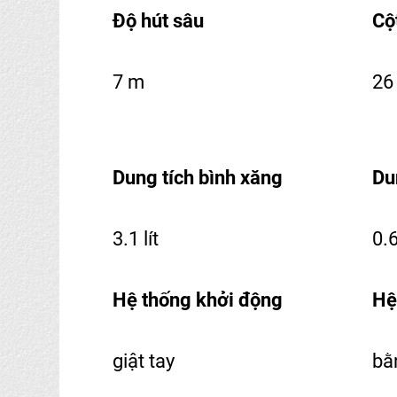
Độ hút sâu
Cộ
7 m
26
Dung tích bình xăng
Du
3.1 lít
0.6
Hệ thống khởi động
Hệ
giật tay
bằ