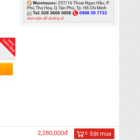
W
257/16 Thoại Ngọc Hầu, P.
arehouses:
Phú Thọ Hòa, Q.Tân Phú, Tp. Hồ Chí Minh
Tel:
028 3606 0006
0
988 39 7733
Xem bản đồ đường đi
2,280,000đ
Đặt mua
0