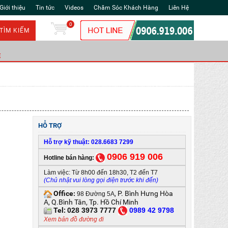
Giới thiệu
Tin tức
Videos
Chăm Sóc Khách Hàng
Liên Hệ
0
TÌM KIẾM
Ẻ
HỖ TRỢ
Hỗ trợ kỹ thuật: 028.6683 7299
0906 919 006
Hotline bán hàng:
Làm việc: Từ 8h00 đến 18h30, T2 đến T7
(Chủ nhật vui lòng gọi điện trước khi đến)
Office
, P. Bình Hưng Hòa
:
98 Đường 5A
A, Q.Bình Tân, Tp. Hồ Chí Minh
Tel:
028 3973 7777
0
989 42 9798
Xem bản đồ đường đi