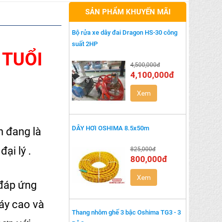
SẢN PHẨM KHUYẾN MÃI
Bộ rửa xe dây đai Dragon HS-30 công
suất 2HP
 TUỔI
4,500,000đ
4,100,000đ
Xem
DÂY HƠI OSHIMA 8.5x50m
n đang là
ại lý .
825,000đ
800,000đ
Xem
đáp ứng
áy cao và
Thang nhôm ghế 3 bậc Oshima TG3 - 3