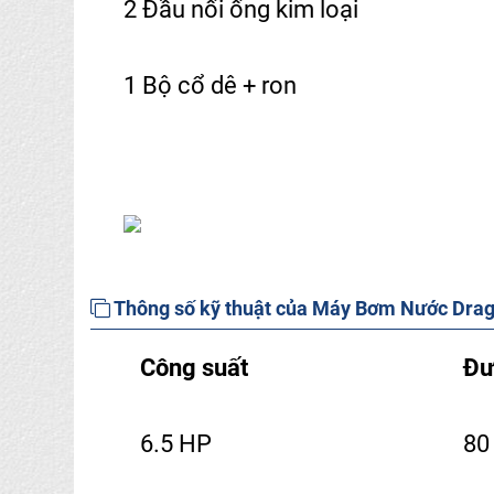
2 Đầu nối ống kim loại
1 Bộ cổ dê + ron
Thông số kỹ thuật của Máy Bơm Nước Dra
Công suất
Đư
6.5 HP
80