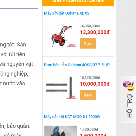
SẢN PHẨM KHUYẾN MÃI
Máy xới đất Oshima XDX3
16,350,000đ
13,300,000đ
Xem
ng tốt. Sản
ới túi tiền
 và nguyên vật
Bơm hỏa tiễn Oshima 4OS8/37 7.5 HP
nông nghiệp,
10,320,000đ
át nước vào
10,000,000đ
Xem
Máy cắt sắt KCT MOD K1 2000W
ển, bảo quản.
1,900,000đ
. Vỏ máy
1,500,000đ