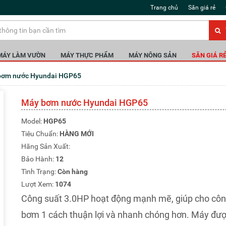
Trang chủ
Săn giá rẻ
MÁY LÀM VƯỜN
MÁY THỰC PHẨM
MÁY NÔNG SẢN
SĂN GIÁ R
 bơm nước Hyundai HGP65
Máy bơm nước Hyundai HGP65
Model:
HGP65
Tiêu Chuẩn:
HÀNG MỚI
Hãng Sản Xuất:
Bảo Hành:
12
Tình Trạng:
Còn hàng
Lượt Xem:
1074
Công suất 3.0HP hoạt động mạnh mẽ, giúp cho côn
bơm 1 cách thuận lợi và nhanh chóng hơn. Máy đư