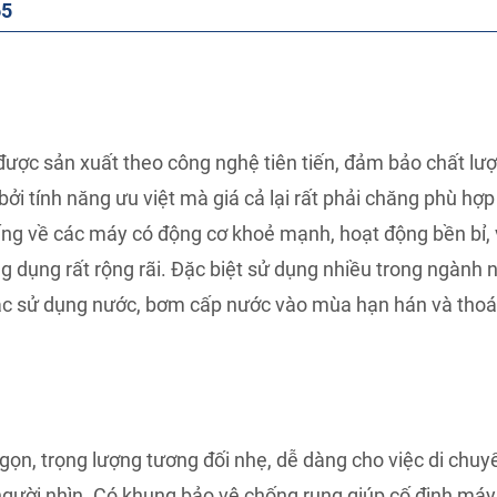
65
 sản xuất theo công nghệ tiên tiến, đảm bảo chất lượ
i tính năng ưu việt mà giá cả lại rất phải chăng phù hợp v
iếng về các máy có động cơ khoẻ mạnh, hoạt động bền bỉ,
g dụng rất rộng rãi. Đặc biệt sử dụng nhiều trong ngành 
thác sử dụng nước, bơm cấp nước vào mùa hạn hán và tho
n, trọng lượng tương đối nhẹ, dễ dàng cho việc di chuy
 mắt người nhìn. Có khung bảo vệ chống rung giúp cố định máy