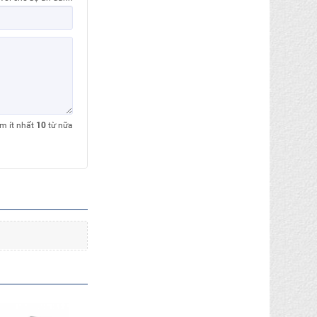
êm ít nhất
10
từ nữa