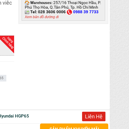
m viêc
W
257/16 Thoại Ngọc Hầu, P.
arehouses:
Phú Thọ Hòa, Q.Tân Phú, Tp. Hồ Chí Minh
Tel:
028 3606 0006
0
988 39 7733
Xem bản đồ đường đi
65
 Hyundai HGP65
Liên Hệ