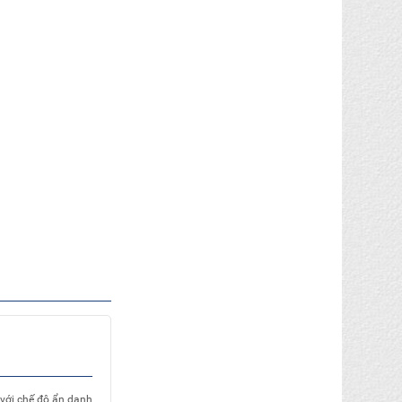
 với chế độ ẩn danh