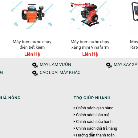
Máy bơm nước chạy
Máy bơm nước chạy
Máy bơm hóa chất
điện tiết kiệm
xăng mini Vinafarm
Rat
Mitsutama MS-750
VNMBN-1.5
Liên Hệ
Liên Hệ
MÁY LÀM VƯỜN
MÁY XAY X
NG
CÁC LOẠI MÁY KHÁC
NHÀ NÔNG
TRỢ GIÚP NHANH
Chính sách giao hàng
Chính sách bảo mật
Chính sách bảo hành
Chính sách đổi trả hàng
Hướng dẫn thanh toán