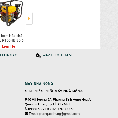
Máy bơm cao áp
Máy bơm nước
o RT50HB 35.6
Hyundai
Hyundai HGP100
HGP50YB 100.13
Liên Hệ
Liên Hệ
Liên Hệ
ÁT LÚA GẠO
MÁY THỰC PHẨM
MÁY NHÀ NÔNG
NHÀ PHÂN PHỐI
MÁY NHÀ NÔNG
96-98 Đường 5A, Phường Bình Hưng Hòa A,
Quận Bình Tân, Tp. Hồ Chí Minh
0988 39 77 33 / 028.3973 7777
Email:
phanquochung@gmail.com