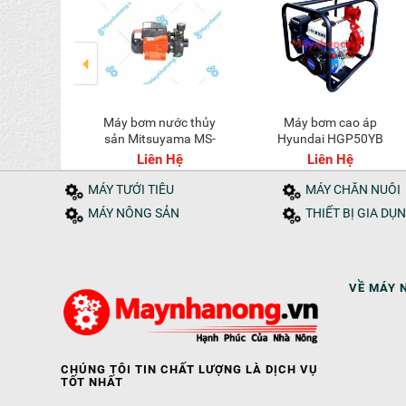
Máy bơm nước thủy
Máy bơm cao áp
0
sản Mitsuyama MS-
Hyundai HGP50YB
400
50.7
Hệ
Liên Hệ
Liên Hệ
MÁY TƯỚI TIÊU
MÁY CHĂN NUÔI
MÁY NÔNG SẢN
THIẾT BỊ GIA DỤ
VỀ MÁY 
CHÚNG TÔI TIN CHẤT LƯỢNG LÀ DỊCH VỤ
TỐT NHẤT