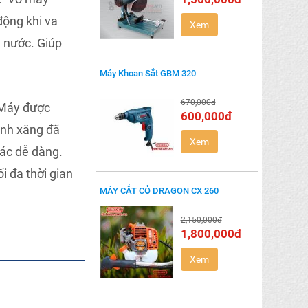
 động khi va
Xem
m nước. Giúp
Máy Khoan Sắt GBM 320
670,000đ
 Máy được
600,000đ
bình xăng đã
Xem
tác dễ dàng.
i đa thời gian
MÁY CẮT CỎ DRAGON CX 260
2,150,000đ
1,800,000đ
Xem