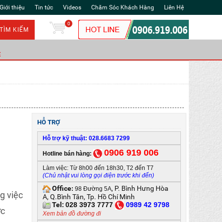
Giới thiệu
Tin tức
Videos
Chăm Sóc Khách Hàng
Liên Hệ
0
TÌM KIẾM
Ẻ
HỖ TRỢ
Hỗ trợ kỹ thuật: 028.6683 7299
0906 919 006
Hotline bán hàng:
Làm việc: Từ 8h00 đến 18h30, T2 đến T7
(Chủ nhật vui lòng gọi điện trước khi đến)
Office
, P. Bình Hưng Hòa
:
98 Đường 5A
g việc
A, Q.Bình Tân, Tp. Hồ Chí Minh
Tel:
028 3973 7777
0
989 42 9798
ợc
Xem bản đồ đường đi