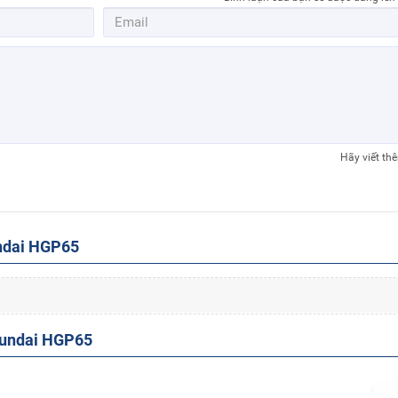
Hãy viết th
ndai HGP65
yundai HGP65