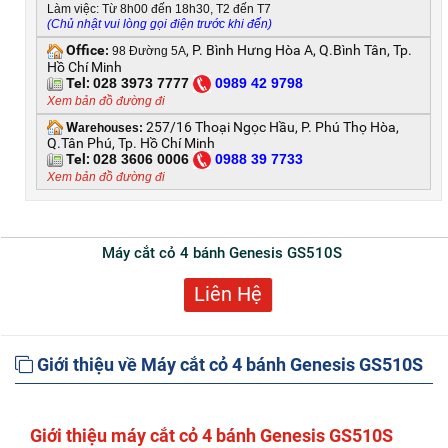
Làm việc: Từ 8h00 đến 18h30, T2 đến T7
(Chủ nhật vui lòng gọi điện trước khi đến)
Office
, P. Bình Hưng Hòa A, Q.Bình Tân, Tp.
:
98 Đường 5A
Hồ Chí Minh
Tel:
028 3973 7777
0
989 42 9798
Xem bản đồ đường đi
W
257/16 Thoại Ngọc Hầu, P. Phú Thọ Hòa,
arehouses:
Q.Tân Phú, Tp. Hồ Chí Minh
Tel:
028 3606 0006
0
988 39 7733
Xem bản đồ đường đi
Máy cắt cỏ 4 bánh Genesis GS510S
Liên Hệ
Giới thiệu về Máy cắt cỏ 4 bánh Genesis GS510S
G
iới thiệu máy cắt cỏ 4 bánh Genesis GS510S