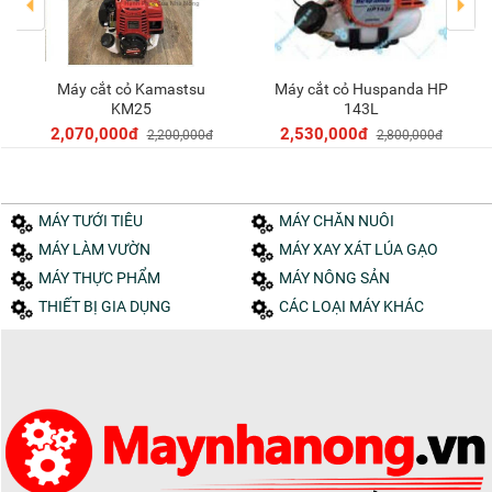
Máy cắt cỏ Kamastsu
Máy cắt cỏ Huspanda HP
Thêm vào giỏ
Thêm vào giỏ
KM25
143L
2,070,000đ
2,530,000đ
2,200,000đ
2,800,000đ
MÁY TƯỚI TIÊU
MÁY CHĂN NUÔI
MÁY LÀM VƯỜN
MÁY XAY XÁT LÚA GẠO
MÁY THỰC PHẨM
MÁY NÔNG SẢN
THIẾT BỊ GIA DỤNG
CÁC LOẠI MÁY KHÁC