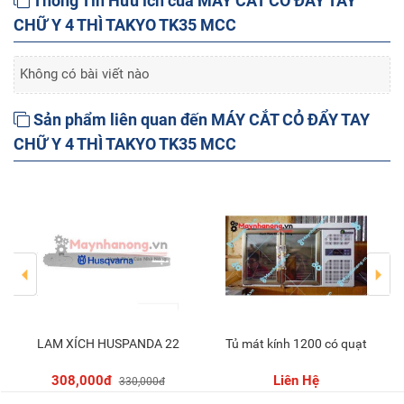
Thông Tin Hữu ích của MÁY CẮT CỎ ĐẨY TAY
CHỮ Y 4 THÌ TAKYO TK35 MCC
Không có bài viết nào
Sản phẩm liên quan đến MÁY CẮT CỎ ĐẨY TAY
CHỮ Y 4 THÌ TAKYO TK35 MCC
LAM XÍCH HUSPANDA 22
Tủ mát kính 1200 có quạt
Thêm vào giỏ
308,000đ
Liên Hệ
330,000đ