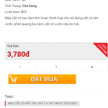
Tình Trạng:
Còn hàng
Lượt Xem:
511
Máy cắt cỏ tay cầm linh hoạt, thích hợp cho sử dụng cắt cỏ sân
vườn, phát quang bụi rậm, cắt cỏ vườn cây ăn trái..
Giá bán:
3,780đ
ĐẶT MUA
Tags:
MÁY CẮT CỎ ĐẨY TAY CHỮ Y 4 THÌ TAKYO TK35 MCC