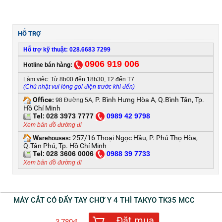
HỖ TRỢ
Hỗ trợ kỹ thuật: 028.6683 7299
0906 919 006
Hotline bán hàng:
Làm việc: Từ 8h00 đến 18h30, T2 đến T7
(Chủ nhật vui lòng gọi điện trước khi đến)
Office
, P. Bình Hưng Hòa A, Q.Bình Tân, Tp.
:
98 Đường 5A
Hồ Chí Minh
Tel:
028 3973 7777
0
989 42 9798
Xem bản đồ đường đi
W
257/16 Thoại Ngọc Hầu, P. Phú Thọ Hòa,
arehouses:
Q.Tân Phú, Tp. Hồ Chí Minh
Tel:
028 3606 0006
0
988 39 7733
Xem bản đồ đường đi
MÁY CẮT CỎ ĐẨY TAY CHỮ Y 4 THÌ TAKYO TK35 MCC
Đặt mua
3,780đ