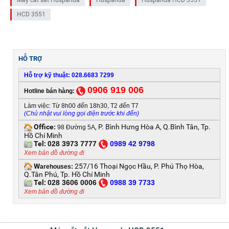
Máy cắt sắt Huspanda
Huspanda
Huspanda HCD 3551
HCD 3551
HỖ TRỢ
Hỗ trợ kỹ thuật: 028.6683 7299
0906 919 006
Hotline bán hàng:
Làm việc: Từ 8h00 đến 18h30, T2 đến T7
(Chủ nhật vui lòng gọi điện trước khi đến)
Office
, P. Bình Hưng Hòa A, Q.Bình Tân, Tp.
:
98 Đường 5A
Hồ Chí Minh
Tel:
028 3973 7777
0
989 42 9798
Xem bản đồ đường đi
W
257/16 Thoại Ngọc Hầu, P. Phú Thọ Hòa,
arehouses:
Q.Tân Phú, Tp. Hồ Chí Minh
Tel:
028 3606 0006
0
988 39 7733
Xem bản đồ đường đi