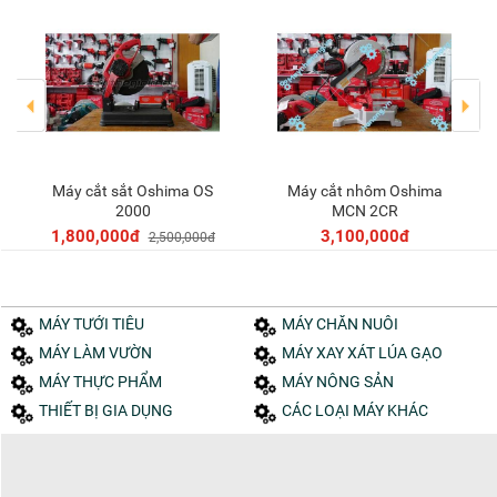
Máy cắt sắt Oshima OS
Máy cắt nhôm Oshima
Thêm vào giỏ
Thêm vào giỏ
2000
MCN 2CR
1,800,000đ
3,100,000đ
2,500,000đ
MÁY TƯỚI TIÊU
MÁY CHĂN NUÔI
MÁY LÀM VƯỜN
MÁY XAY XÁT LÚA GẠO
MÁY THỰC PHẨM
MÁY NÔNG SẢN
THIẾT BỊ GIA DỤNG
CÁC LOẠI MÁY KHÁC