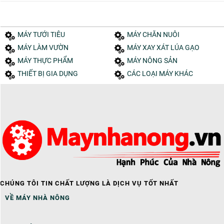
MÁY TƯỚI TIÊU
MÁY CHĂN NUÔI
MÁY LÀM VƯỜN
MÁY XAY XÁT LÚA GẠO
MÁY THỰC PHẨM
MÁY NÔNG SẢN
THIẾT BỊ GIA DỤNG
CÁC LOẠI MÁY KHÁC
CHÚNG TÔI TIN CHẤT LƯỢNG LÀ DỊCH VỤ TỐT NHẤT
VỀ MÁY NHÀ NÔNG