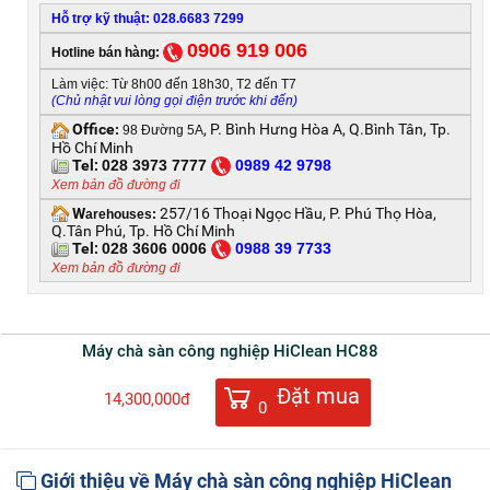
Hỗ trợ kỹ thuật: 028.6683 7299
0906 919 006
Hotline bán hàng:
Làm việc: Từ 8h00 đến 18h30, T2 đến T7
(Chủ nhật vui lòng gọi điện trước khi đến)
Office
, P. Bình Hưng Hòa A, Q.Bình Tân, Tp.
:
98 Đường 5A
Hồ Chí Minh
Tel:
028 3973 7777
0
989 42 9798
Xem bản đồ đường đi
W
257/16 Thoại Ngọc Hầu, P. Phú Thọ Hòa,
arehouses:
Q.Tân Phú, Tp. Hồ Chí Minh
Tel:
028 3606 0006
0
988 39 7733
Xem bản đồ đường đi
Máy chà sàn công nghiệp HiClean HC88
Đặt mua
14,300,000đ
0
Giới thiệu về Máy chà sàn công nghiệp HiClean