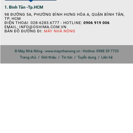
1. Bình Tân -Tp.HCM
98 ĐƯỜNG 5A, PHƯỜNG BÌNH HƯNG HÒA A, QUẬN BÌNH TÂN,
TP. HCM
ĐIỆN THOẠI: 028-6283.6777 - HOTLINE:
0906 919 006
EMAIL:
INFO@OSHIMA.COM.VN
BẢN ĐỒ ĐƯỜNG ĐI:
MÁY NHÀ NÔNG
© Máy Nhà Nông - www.maynhanong.vn - Hotline: 0988 39 7733
Trang chủ
/
Giới thiệu
/
Tin tức
/
Tuyển dụng
/
Liên hệ