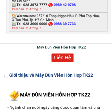
Hồ Chí Minh
Tel:
028 3973 7777
0
989 42 9798
Xem bản đồ đường đi
W
257/16 Thoại Ngọc Hầu, P. Phú Thọ Hòa,
arehouses:
Q.Tân Phú, Tp. Hồ Chí Minh
Tel:
028 3606 0006
0
988 39 7733
Xem bản đồ đường đi
Máy Đùn Viên Hỗn Hợp TK22
Liên Hệ
Giới thiệu về Máy Đùn Viên Hỗn Hợp TK22
MÁY ĐÙN VIÊN HỖN HỢP TK22
- Ngành chăn nuôi ngày càng được quan tâm và chú