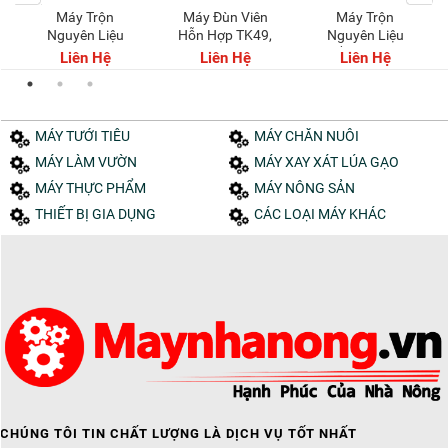
Máy Trộn
Máy Đùn Viên
Máy Trộn
Nguyên Liệu
Hỗn Hợp TK49,
Nguyên Liệu
Buồng Đứng
Động Cơ 3KW
Nằm Ngang
Liên Hệ
Liên Hệ
Liên Hệ
Inox 150kg /
mẻ
MÁY TƯỚI TIÊU
MÁY CHĂN NUÔI
MÁY LÀM VƯỜN
MÁY XAY XÁT LÚA GẠO
MÁY THỰC PHẨM
MÁY NÔNG SẢN
THIẾT BỊ GIA DỤNG
CÁC LOẠI MÁY KHÁC
CHÚNG TÔI TIN CHẤT LƯỢNG LÀ DỊCH VỤ TỐT NHẤT