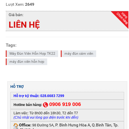
Lượt Xem:
2649
Giá bán:
LIÊN HỆ
Tags:
Máy Đùn Viên Hỗn Hợp TK22
máy đùn cám viên
máy đùn viên hỗn hợp
HỖ TRỢ
Hỗ trợ kỹ thuật: 028.6683 7299
0906 919 006
Hotline bán hàng:
Làm việc: Từ 8h00 đến 18h30, T2 đến T7
(Chủ nhật vui lòng gọi điện trước khi đến)
Office
, P. Bình Hưng Hòa A, Q.Bình Tân, Tp.
:
98 Đường 5A