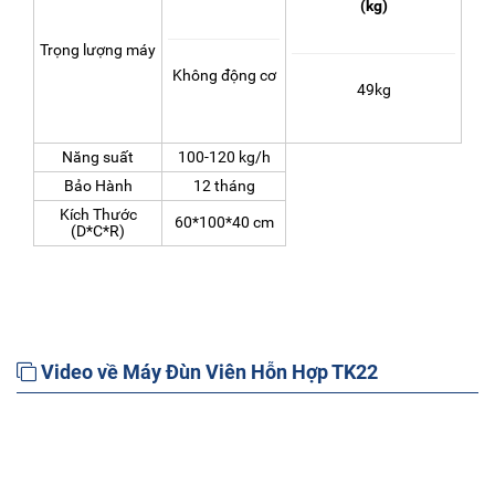
(kg)
Trọng lượng máy
Không động cơ
49kg
Năng suất
100-120 kg/h
Bảo Hành
12 tháng
Kích Thước
60*100*40 cm
(D*C*R)
Video về Máy Đùn Viên Hỗn Hợp TK22