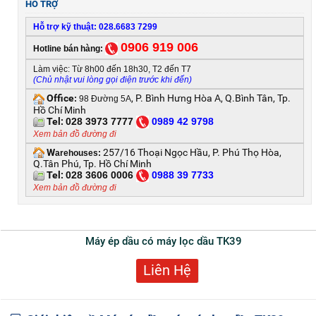
HỖ TRỢ
Hỗ trợ kỹ thuật: 028.6683 7299
0906 919 006
Hotline bán hàng:
Làm việc: Từ 8h00 đến 18h30, T2 đến T7
(Chủ nhật vui lòng gọi điện trước khi đến)
Office
, P. Bình Hưng Hòa A, Q.Bình Tân, Tp.
:
98 Đường 5A
Hồ Chí Minh
Tel:
028 3973 7777
0
989 42 9798
Xem bản đồ đường đi
W
257/16 Thoại Ngọc Hầu, P. Phú Thọ Hòa,
arehouses:
Q.Tân Phú, Tp. Hồ Chí Minh
Tel:
028 3606 0006
0
988 39 7733
Xem bản đồ đường đi
Máy ép dầu có máy lọc dầu TK39
Liên Hệ