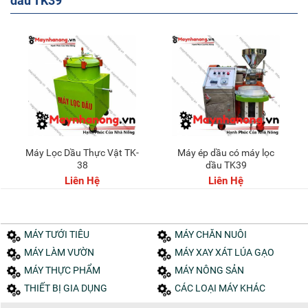
dầu TK39
Máy Lọc Dầu Thực Vật TK-
Máy ép dầu có máy lọc
38
dầu TK39
Liên Hệ
Liên Hệ
MÁY TƯỚI TIÊU
MÁY CHĂN NUÔI
MÁY LÀM VƯỜN
MÁY XAY XÁT LÚA GẠO
MÁY THỰC PHẨM
MÁY NÔNG SẢN
THIẾT BỊ GIA DỤNG
CÁC LOẠI MÁY KHÁC