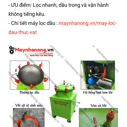
- ƯU điểm
:
Lọc nhanh, dầu trong và vận hành
không tiếng kêu.
- Chi tiết máy lọc dầu :
maynhanong.vn/may-loc-
dau-thuc-vat