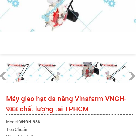
Máy gieo hạt đa năng Vinafarm VNGH-
988 chất lượng tại TPHCM
Model:
VNGH-988
Tiêu Chuẩn: