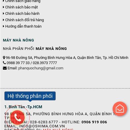
Chính sách giao hàng
Chính sách bảo mật
Chính sách bảo hành
Chính sách đổi trả hàng
Hướng dẫn thanh toán
MÁY NHÀ NÔNG
NHÀ PHÂN PHỐI
MÁY NHÀ NÔNG
96-98 Đường 5A, Phường Bình Hưng Hòa A, Quận Bình Tân, Tp. Hồ Chí Minh
0988 39 77 33 / 028.3973 7777
Email:
phanquochung@gmail.com
Hệ thống phân phối
1. Bình Tân -Tp.HCM
98 ĐƯỜNG 5A, PHƯỜNG BÌNH HƯNG HÒA A, QUẬN BÌNH TÂN,
TP. HCM
ĐIỆN THOẠI: 028-6283.6777 - HOTLINE:
0906 919 006
EMAIL:
INFO@OSHIMA.COM.VN