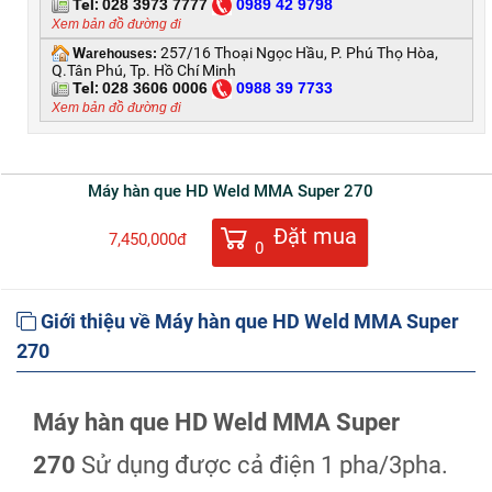
Tel:
028 3973 7777
0
989 42 9798
Xem bản đồ đường đi
W
257/16 Thoại Ngọc Hầu, P. Phú Thọ Hòa,
arehouses:
Q.Tân Phú, Tp. Hồ Chí Minh
Tel:
028 3606 0006
0
988 39 7733
Xem bản đồ đường đi
Máy hàn que HD Weld MMA Super 270
Đặt mua
7,450,000đ
0
Giới thiệu về Máy hàn que HD Weld MMA Super
270
Máy hàn que HD Weld MMA Super
270
Sử dụng được cả điện 1 pha/3pha.