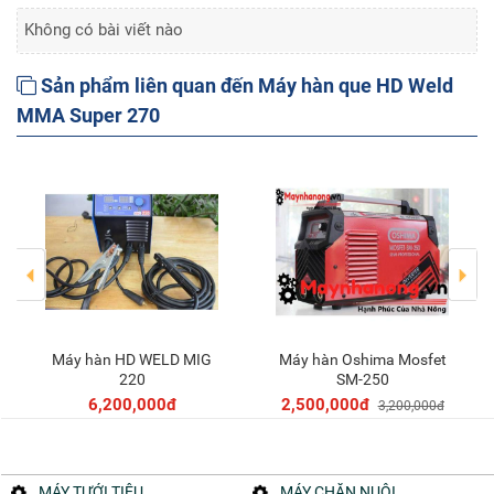
Không có bài viết nào
Sản phẩm liên quan đến Máy hàn que HD Weld
MMA Super 270
Máy hàn HD WELD MIG
Máy hàn Oshima Mosfet
Thêm vào giỏ
Thêm vào giỏ
220
SM-250
6,200,000đ
2,500,000đ
3,200,000đ
MÁY TƯỚI TIÊU
MÁY CHĂN NUÔI