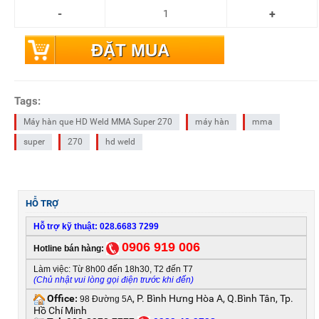
ĐẶT MUA
Tags:
Máy hàn que HD Weld MMA Super 270
máy hàn
mma
super
270
hd weld
HỖ TRỢ
Hỗ trợ kỹ thuật: 028.6683 7299
0906 919 006
Hotline bán hàng:
Làm việc: Từ 8h00 đến 18h30, T2 đến T7
(Chủ nhật vui lòng gọi điện trước khi đến)
Office
, P. Bình Hưng Hòa A, Q.Bình Tân, Tp.
:
98 Đường 5A
Hồ Chí Minh