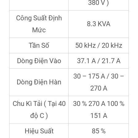
380 V )
Công Suất Định
8.3 KVA
Mức
Tần Số
50 kHz / 20 kHz
Dòng Điện Vào
37.1 A / 21.7 A
30 – 175 A / 30 –
Dòng Điện Hàn
270 A
Chu Kì Tải ( Tại 40
30 % 270 A 100 %
độ C )
151 A
Hiệu Suất
85 %