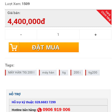
Lượt Xem:
1509
Giá bán:
4,400,000đ
ĐẶT MUA
Tags:
MÁY HÀN TIG 200 I
máy hàn
tig
200 i
tig200
HỖ TRỢ
Hỗ trợ kỹ thuật: 028.6683 7299
0906 919 006
Hotline bán hàng: