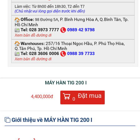
Làm việc: Từ 8h00 đến 18h30, T2 đến T7
(Chủ nhật vui lòng gọi điện trước khi đến)
Office
, P. Bình Hưng Hòa A, Q.Bình Tân, Tp.
:
98 Đường 5A
Hồ Chí Minh
Tel:
028 3973 7777
0
989 42 9798
Xem bản đồ đường đi
W
257/16 Thoại Ngọc Hầu, P. Phú Thọ Hòa,
arehouses:
Q.Tân Phú, Tp. Hồ Chí Minh
Tel:
028 3606 0006
0
988 39 7733
Xem bản đồ đường đi
MÁY HÀN TIG 200 I
Đặt mua
4,400,000đ
0
Giới thiệu về MÁY HÀN TIG 200 I