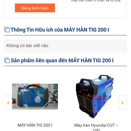
Hãy viết thêm ít nhất
10
từ nữa
Đăng bình luận
Thông Tin Hữu ích của MÁY HÀN TIG 200 I
Không có bài viết nào
Sản phẩm liên quan đến MÁY HÀN TIG 200 I
MÁY HÀN TIG 200 I
Máy hàn Hyundai CUT –
Thêm vào giỏ
100