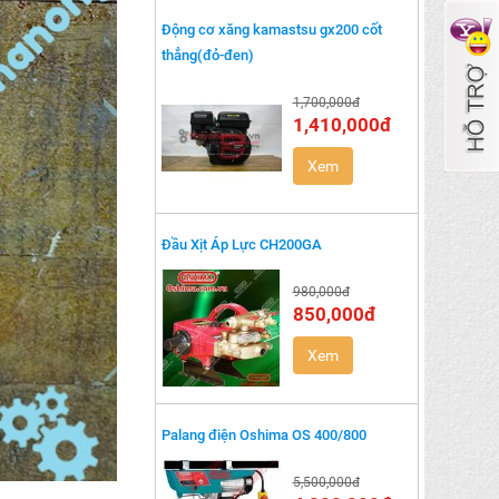
Động cơ xăng kamastsu gx200 cốt
thẳng(đỏ-đen)
1,700,000đ
1,410,000đ
Xem
Đầu Xịt Áp Lực CH200GA
980,000đ
850,000đ
Xem
Palang điện Oshima OS 400/800
5,500,000đ