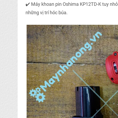
✔️ Máy khoan pin Oshima KP12TD-K tuy nhỏ nh
những vị trí hóc búa.