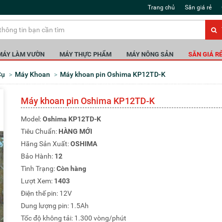
Trang chủ
Săn giá rẻ
MÁY LÀM VƯỜN
MÁY THỰC PHẨM
MÁY NÔNG SẢN
SĂN GIÁ R
Cụ
Máy Khoan
Máy khoan pin Oshima KP12TD-K
Máy khoan pin Oshima KP12TD-K
Model:
Oshima KP12TD-K
Tiêu Chuẩn:
HÀNG MỚI
Hãng Sản Xuất:
OSHIMA
Bảo Hành:
12
Tình Trạng:
Còn hàng
Lượt Xem:
1403
Điện thế pin: 12V
Dung lượng pin: 1.5Ah
Tốc độ không tải: 1.300 vòng/phút