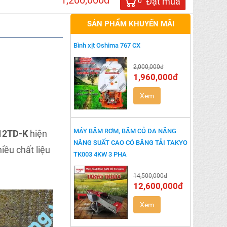
1,200,000đ
Đặt mua
0
SẢN PHẨM KHUYẾN MÃI
Bình xịt Oshima 767 CX
2,000,000đ
1,960,000đ
Xem
MÁY BĂM RƠM, BĂM CỎ ĐA NĂNG
12TD-K
hiện
NĂNG SUẤT CAO CÓ BĂNG TẢI TAKYO
iều chất liệu
TK003 4KW 3 PHA
14,500,000đ
12,600,000đ
Xem