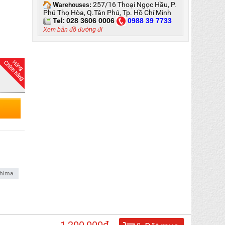
W
257/16 Thoại Ngọc Hầu, P.
arehouses:
Phú Thọ Hòa, Q.Tân Phú, Tp. Hồ Chí Minh
Tel:
028 3606 0006
0
988 39 7733
Xem bản đồ đường đi
hima