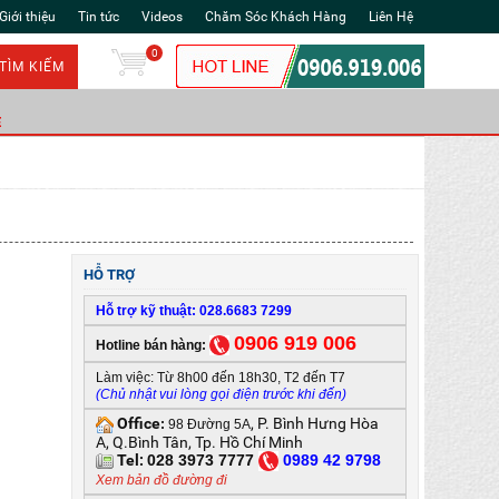
Giới thiệu
Tin tức
Videos
Chăm Sóc Khách Hàng
Liên Hệ
0
TÌM KIẾM
Ẻ
HỖ TRỢ
Hỗ trợ kỹ thuật: 028.6683 7299
0906 919 006
Hotline bán hàng:
Làm việc: Từ 8h00 đến 18h30, T2 đến T7
(Chủ nhật vui lòng gọi điện trước khi đến)
Office
, P. Bình Hưng Hòa
:
98 Đường 5A
A, Q.Bình Tân, Tp. Hồ Chí Minh
Tel:
028 3973 7777
0
989 42 9798
Xem bản đồ đường đi