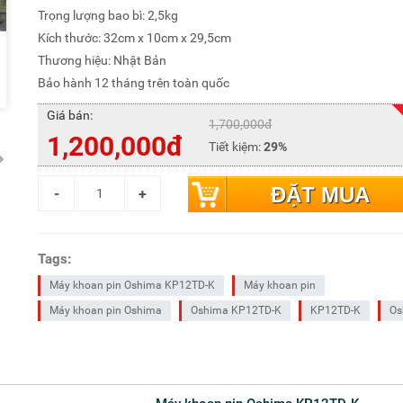
Trọng lượng bao bì: 2,5kg
Kích thước: 32cm x 10cm x 29,5cm
Thương hiệu: Nhật Bản
Bảo hành 12 tháng trên toàn quốc
Giá bán:
1,700,000đ
1,200,000đ
Tiết kiệm:
29%
ĐẶT MUA
Tags:
Máy khoan pin Oshima KP12TD-K
Máy khoan pin
Máy khoan pin Oshima
Oshima KP12TD-K
KP12TD-K
Os