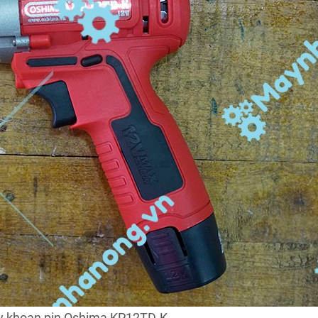
 khoan pin Oshima KP12TD-K