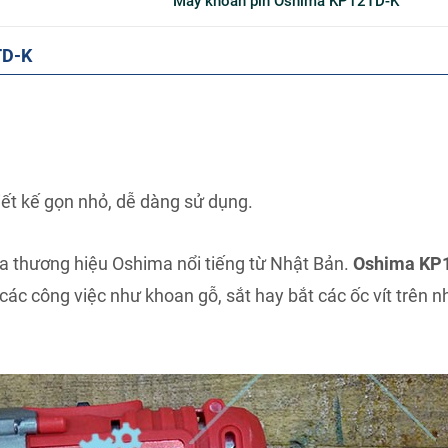
Máy khoan pin Oshima KP12TD-K
TD-K
ết kế gọn nhỏ, dễ dàng sử dụng.
 thương hiệu Oshima nổi tiếng từ Nhật Bản.
Oshima KP
các công việc như khoan gỗ, sắt hay bắt các ốc vít trên nh