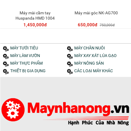
Máy mài cầm tay
Máy mài góc NK-AG700
Thêm vào giỏ
Thêm vào giỏ
Huspanda HMD 1004
1,450,000đ
650,000đ
750,000đ
MÁY TƯỚI TIÊU
MÁY CHĂN NUÔI
MÁY LÀM VƯỜN
MÁY XAY XÁT LÚA GẠO
MÁY THỰC PHẨM
MÁY NÔNG SẢN
THIẾT BỊ GIA DỤNG
CÁC LOẠI MÁY KHÁC