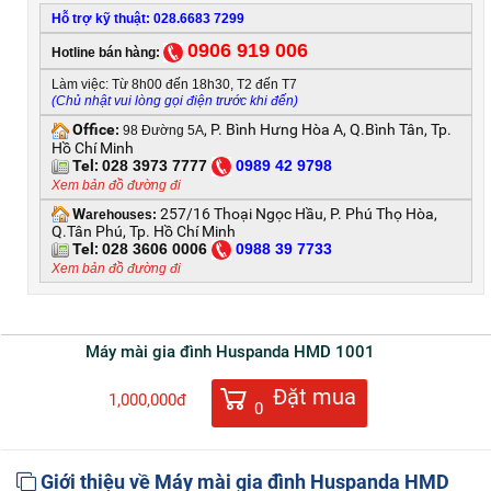
Hỗ trợ kỹ thuật: 028.6683 7299
0906 919 006
Hotline bán hàng:
Làm việc: Từ 8h00 đến 18h30, T2 đến T7
(Chủ nhật vui lòng gọi điện trước khi đến)
Office
, P. Bình Hưng Hòa A, Q.Bình Tân, Tp.
:
98 Đường 5A
Hồ Chí Minh
Tel:
028 3973 7777
0
989 42 9798
Xem bản đồ đường đi
W
257/16 Thoại Ngọc Hầu, P. Phú Thọ Hòa,
arehouses:
Q.Tân Phú, Tp. Hồ Chí Minh
Tel:
028 3606 0006
0
988 39 7733
Xem bản đồ đường đi
Máy mài gia đình Huspanda HMD 1001
Đặt mua
1,000,000đ
0
Giới thiệu về Máy mài gia đình Huspanda HMD