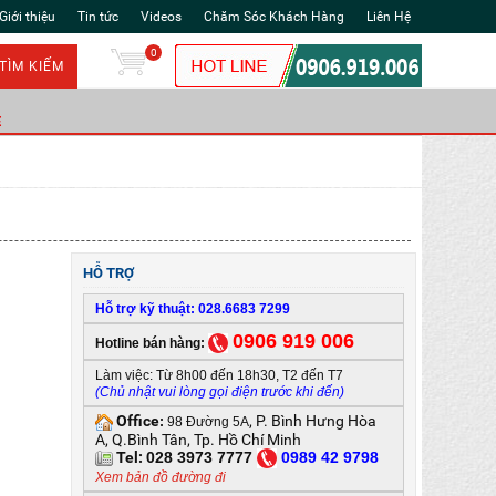
Giới thiệu
Tin tức
Videos
Chăm Sóc Khách Hàng
Liên Hệ
0
TÌM KIẾM
Ẻ
HỖ TRỢ
Hỗ trợ kỹ thuật: 028.6683 7299
0906 919 006
Hotline bán hàng:
Làm việc: Từ 8h00 đến 18h30, T2 đến T7
(Chủ nhật vui lòng gọi điện trước khi đến)
Office
, P. Bình Hưng Hòa
:
98 Đường 5A
A, Q.Bình Tân, Tp. Hồ Chí Minh
Tel:
028 3973 7777
0
989 42 9798
Xem bản đồ đường đi