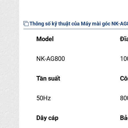
Thông số kỹ thuật của Máy mài góc NK-AG
Model
Đĩ
NK-AG800
1
Tần suất
Cô
50Hz
80
Dây cáp
Bả