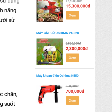
 sử dụng
16,500,000đ
15,300,000đ
nh năng
Xem
ười sử
MÁY CẮT CỎ OSHIMA VX 328
2,820,000đ
2,300,000đ
Xem
Máy khoan điện Oshima K550
950,000đ
700,000đ
c chắn,
Xem
ng suốt