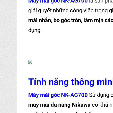
Máy mài góc NK-AG700
là sản ph
giải quyết những công việc trong g
mài nhẵn, bo góc tròn, làm mịn cá
dụng.
Tính năng thông min
Máy mài góc NK-AG700
Sử dụng 
máy mài đa năng Nikawa
có khả n