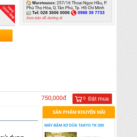
W
257/16 Thoại Ngọc Hầu, P.
arehouses:
Phú Thọ Hòa, Q.Tân Phú, Tp. Hồ Chí Minh
Tel:
028 3606 0006
0
988 39 7733
Xem bản đồ đường đi
750,000đ
Đặt mua
0
SẢN PHẨM KHUYẾN MÃI
MÁY BĂM XƠ DỪA TAKYO TK 300