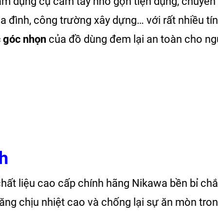
ẩm dụng cụ cầm tay nhỏ gọn tiện dụng, chuyên
ia đình, công trường xây dựng… với rất nhiều tí
c góc nhọn
của đồ dùng đem lại an toàn cho ng
h
c
hất liệu cao cấp chính hãng Nikawa bền bỉ chắ
ăng chịu nhiệt cao và chống lại sự ăn mòn tro