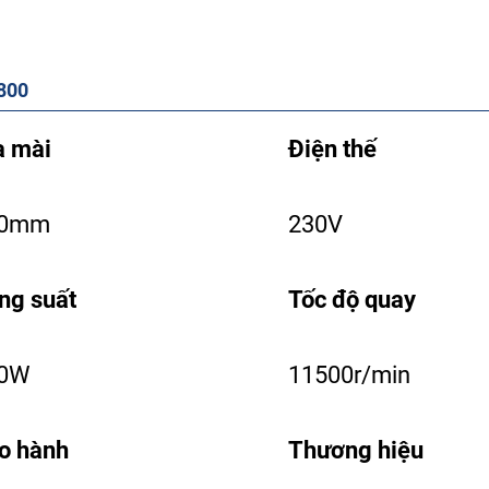
800
a mài
Điện thế
00mm
230V
ng suất
Tốc độ quay
0W
11500r/min
o hành
Thương hiệu