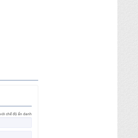
 với chế độ ẩn danh