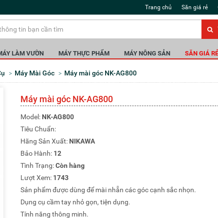
Trang chủ
Săn giá rẻ
MÁY LÀM VƯỜN
MÁY THỰC PHẨM
MÁY NÔNG SẢN
SĂN GIÁ R
Cụ
Máy Mài Góc
Máy mài góc NK-AG800
Máy mài góc NK-AG800
Model:
NK-AG800
Tiêu Chuẩn:
Hãng Sản Xuất:
NIKAWA
Bảo Hành:
12
Tình Trạng:
Còn hàng
Lượt Xem:
1743
Sản phẩm được dùng để mài nhẵn các góc cạnh sắc nhọn.
Dụng cụ cầm tay nhỏ gọn, tiện dụng.
Tính năng thông minh.