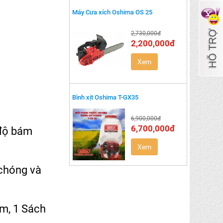
Máy Cưa xích Oshima OS 25
2,730,000đ
2,200,000đ
Xem
Bình xịt Oshima T-GX35
6,900,000đ
6,700,000đ
 độ bám
Xem
 chóng và
ầm, 1 Sách