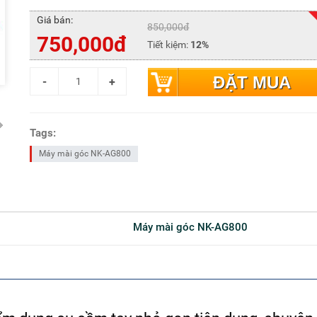
Giá bán:
850,000đ
750,000đ
Tiết kiệm:
12%
ĐẶT MUA
Tags:
Máy mài góc NK-AG800
Máy mài góc NK-AG800