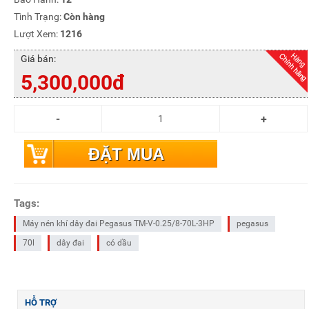
Tình Trạng:
Còn hàng
Lượt Xem:
1216
Giá bán:
5,300,000đ
ĐẶT MUA
Tags:
Máy nén khí dây đai Pegasus TM-V-0.25/8-70L-3HP
pegasus
70l
dây đai
có dầu
HỖ TRỢ