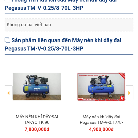
Pegasus TM-V-0.25/8-70L-3HP
Không có bài viết nào
Sản phẩm liên quan đến Máy nén khí dây đai
Pegasus TM-V-0.25/8-70L-3HP
MÁY NÉN KHÍ DÂY ĐAI
Máy nén khí dây đai
Thêm vào giỏ
Thêm vào giỏ
TAKYO TK 90
Pegasus TM-V-0.17/8-
70L-2HP
7,800,000đ
4,900,000đ