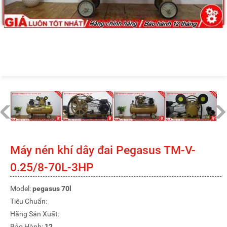
Máy nén khí dây đai Pegasus TM-V-
0.25/8-70L-3HP
Model:
pegasus 70l
Tiêu Chuẩn:
Hãng Sản Xuất:
Bảo Hành:
12