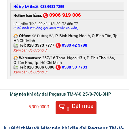
Hỗ trợ kỹ thuật: 028.6683 7299
0906 919 006
Hotline bán hàng:
Làm việc: Từ 8h00 đến 18h30, T2 đến T7
(Chủ nhật vui lòng gọi điện trước khi đến)
Office
, P. Bình Hưng Hòa A, Q.Bình Tân, Tp.
:
98 Đường 5A
Hồ Chí Minh
Tel:
028 3973 7777
0
989 42 9798
Xem bản đồ đường đi
W
257/16 Thoại Ngọc Hầu, P. Phú Thọ Hòa,
arehouses:
Q.Tân Phú, Tp. Hồ Chí Minh
Tel:
028 3606 0006
0
988 39 7733
Xem bản đồ đường đi
Máy nén khí dây đai Pegasus TM-V-0.25/8-70L-3HP
Đặt mua
5,300,000đ
0
Giới thiệu về Máy nén khí dây đai Pegasus TM-V-