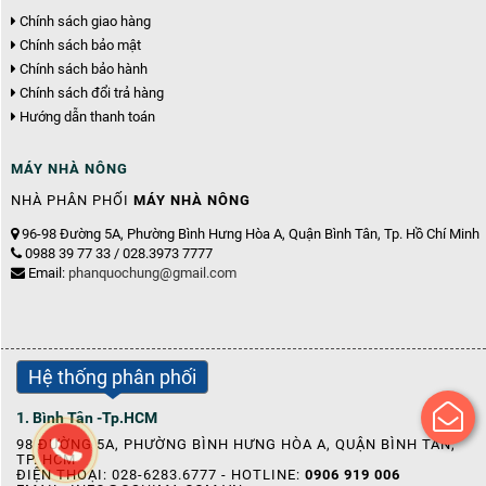
Chính sách giao hàng
Chính sách bảo mật
Chính sách bảo hành
Chính sách đổi trả hàng
Hướng dẫn thanh toán
MÁY NHÀ NÔNG
NHÀ PHÂN PHỐI
MÁY NHÀ NÔNG
96-98 Đường 5A, Phường Bình Hưng Hòa A, Quận Bình Tân, Tp. Hồ Chí Minh
0988 39 77 33 / 028.3973 7777
Email:
phanquochung@gmail.com
Hệ thống phân phối
1. Bình Tân -Tp.HCM
98 ĐƯỜNG 5A, PHƯỜNG BÌNH HƯNG HÒA A, QUẬN BÌNH TÂN,
TP. HCM
ĐIỆN THOẠI: 028-6283.6777 - HOTLINE:
0906 919 006