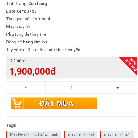
Tình Trạng:
Còn hàng
Lượt Xem:
3753
Thời gian nén khí nhanh
Máy chạy êm
Phụ tùng dễ thay thế
Đồng hồ bằng kim loại
Tay cầm chữ U chắc chắn khi di chuyển
Giá bán:
1,900,000đ
ĐẶT MUA
Tags:
Máy Nén Khí KCT 24L nhanh
máy nén khí kct
máy nén khí 24l