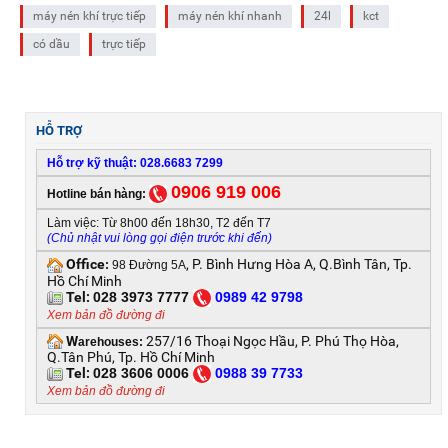
máy nén khí trực tiếp
máy nén khí nhanh
24l
kct
có dầu
trực tiếp
HỖ TRỢ
Hỗ trợ kỹ thuật: 028.6683 7299
0906 919 006
Hotline bán hàng:
Làm việc: Từ 8h00 đến 18h30, T2 đến T7
(Chủ nhật vui lòng gọi điện trước khi đến)
Office
, P. Bình Hưng Hòa A, Q.Bình Tân, Tp.
:
98 Đường 5A
Hồ Chí Minh
Tel:
028 3973 7777
0
989 42 9798
Xem bản đồ đường đi
W
257/16 Thoại Ngọc Hầu, P. Phú Thọ Hòa,
arehouses:
Q.Tân Phú, Tp. Hồ Chí Minh
Tel:
028 3606 0006
0
988 39 7733
Xem bản đồ đường đi