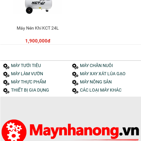
Máy Nén Khí KCT 24L
Thêm vào giỏ
1,900,000đ
MÁY TƯỚI TIÊU
MÁY CHĂN NUÔI
MÁY LÀM VƯỜN
MÁY XAY XÁT LÚA GẠO
MÁY THỰC PHẨM
MÁY NÔNG SẢN
THIẾT BỊ GIA DỤNG
CÁC LOẠI MÁY KHÁC