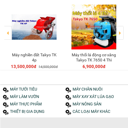
Máy nghiền đất Takyo TK
Máy thổi lá động cơ xăng
Thêm vào giỏ
Thêm vào giỏ
4p
Takyo TK 7650 4 Thì
13,500,000đ
6,900,000đ
14,500,000đ
MÁY TƯỚI TIÊU
MÁY CHĂN NUÔI
MÁY LÀM VƯỜN
MÁY XAY XÁT LÚA GẠO
MÁY THỰC PHẨM
MÁY NÔNG SẢN
THIẾT BỊ GIA DỤNG
CÁC LOẠI MÁY KHÁC