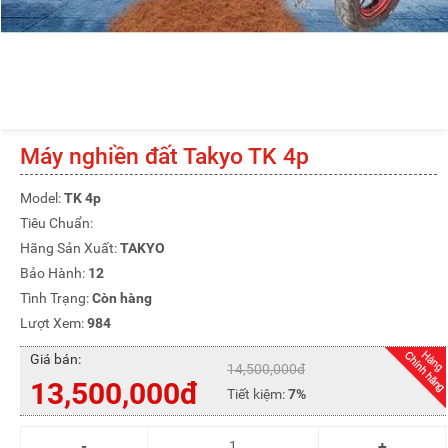
Máy nghiền đất Takyo TK 4p
Model:
TK 4p
Tiêu Chuẩn:
Hãng Sản Xuất:
TAKYO
Bảo Hành:
12
Tình Trạng:
Còn hàng
Lượt Xem:
984
Giá bán:
14,500,000đ
13,500,000đ
Tiết kiệm:
7%