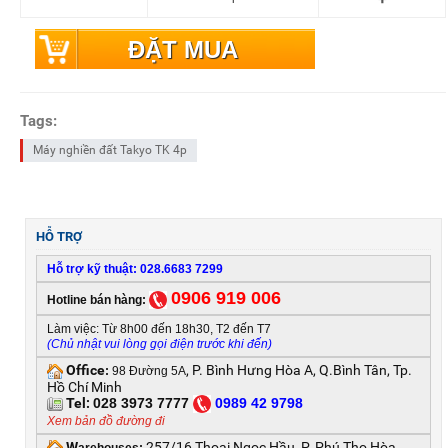
ĐẶT MUA
Tags:
Máy nghiền đất Takyo TK 4p
HỖ TRỢ
Hỗ trợ kỹ thuật: 028.6683 7299
0906 919 006
Hotline bán hàng:
Làm việc: Từ 8h00 đến 18h30, T2 đến T7
(Chủ nhật vui lòng gọi điện trước khi đến)
Office
, P. Bình Hưng Hòa A, Q.Bình Tân, Tp.
:
98 Đường 5A
Hồ Chí Minh
Tel:
028 3973 7777
0
989 42 9798
Xem bản đồ đường đi
W
257/16 Thoại Ngọc Hầu, P. Phú Thọ Hòa,
arehouses: