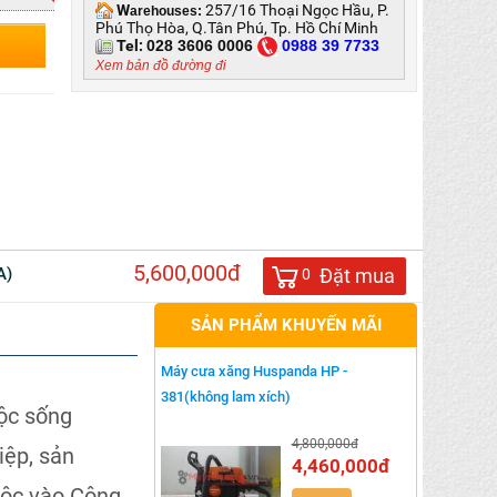
W
257/16 Thoại Ngọc Hầu, P.
arehouses:
Phú Thọ Hòa, Q.Tân Phú, Tp. Hồ Chí Minh
Tel:
028 3606 0006
0
988 39 7733
Xem bản đồ đường đi
5,600,000đ
A)
Đặt mua
0
SẢN PHẨM KHUYẾN MÃI
Máy cưa xăng Huspanda HP -
381(không lam xích)
uộc sống
4,800,000đ
iệp, sản
4,460,000đ
huộc vào Công