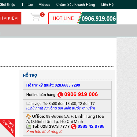
Giới thiệu
Tin tức
Videos
Chăm Sóc Khách Hàng
Liên Hệ
0
TÌM KIẾM
Ẻ
HỖ TRỢ
Hỗ trợ kỹ thuật: 028.6683 7299
0906 919 006
Hotline bán hàng:
Làm việc: Từ 8h00 đến 18h30, T2 đến T7
(Chủ nhật vui lòng gọi điện trước khi đến)
Office
, P. Bình Hưng Hòa
:
98 Đường 5A
A, Q.Bình Tân, Tp. Hồ Chí Minh
Tel:
028 3973 7777
0
989 42 9798
Xem bản đồ đường đi