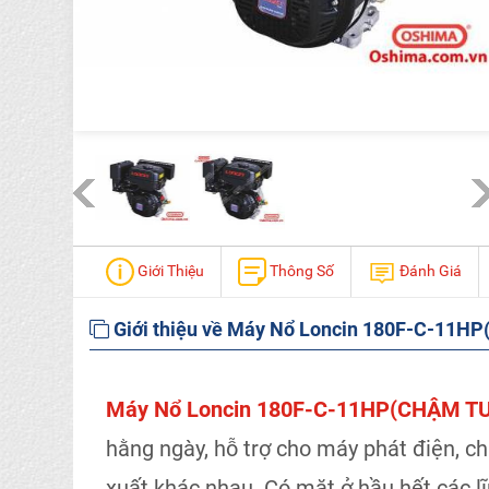
Giới Thiệu
Thông Số
Đánh Giá
Giới thiệu về Máy Nổ Loncin 180F-C-11H
Máy Nổ Loncin 180F-C-11HP(CHẬM T
hằng ngày, hỗ trợ cho máy phát điện, c
xuất khác nhau. Có mặt ở hầu hết các lĩn