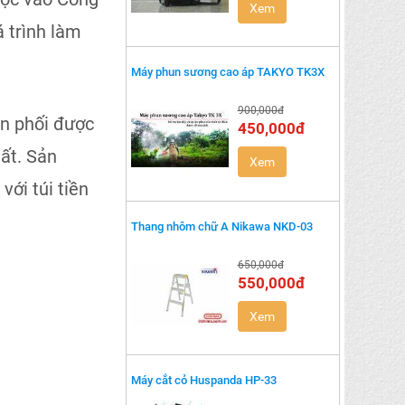
Xem
á trình làm
Máy phun sương cao áp TAKYO TK3X
900,000đ
n phối được
450,000đ
ất. Sản
Xem
với túi tiền
Thang nhôm chữ A Nikawa NKD-03
650,000đ
550,000đ
Xem
Máy cắt cỏ Huspanda HP-33