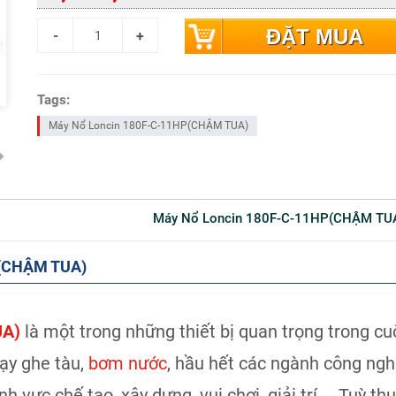
ĐẶT MUA
Tags:
Máy Nổ Loncin 180F-C-11HP(CHẬM TUA)
Máy Nổ Loncin 180F-C-11HP(CHẬM TU
P(CHẬM TUA)
UA)
là một trong những thiết bị quan trọng trong c
hạy ghe tàu,
bơm nước
, hầu hết các ngành công ngh
h vực chế tạo, xây dựng, vui chơi, giải trí,....Tuỳ t