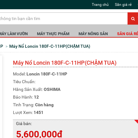
Trang chủ
Săn giá rẻ
MÁY LÀM VƯỜN
MÁY THỰC PHẨM
MÁY NÔNG SẢN
SĂN GIÁ R
HP
Máy Nổ Loncin 180F-C-11HP(CHẬM TUA)
Máy Nổ Loncin 180F-C-11HP(CHẬM TUA)
Model:
Loncin 180F-C-11HP
Tiêu Chuẩn:
Hãng Sản Xuất:
OSHIMA
Bảo Hành:
12
Tình Trạng:
Còn hàng
Lượt Xem:
1451
Giá bán:
5,600,000đ