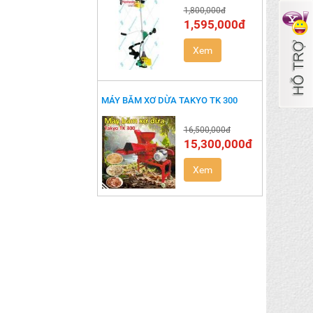
1,800,000đ
1,595,000đ
Xem
MÁY BĂM XƠ DỪA TAKYO TK 300
16,500,000đ
15,300,000đ
Xem