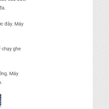
đa.
ớc đây. Máy
ể chạy ghe
ưởng. Máy
.