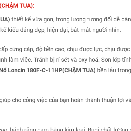
P(CHẬM TUA):
TUA)
thiết kế vừa gọn, trọng lượng tương đối dễ dàn
 kiểu dáng đẹp, hiện đại, bắt mắt người nhìn.
ấp cứng cáp, độ bền cao, chịu được lực, chịu được 
ình làm việc. Tránh bị rỉ sét và oxy hoá. Sơn lớp tĩ
Nổ Loncin 180F-C-11HP(CHẬM TUA)
bền lâu trong
iúp cho công việc của bạn hoàn thành thuận lợi v
cao, bánh răng cam bằng kim loại, Bugi chất lượng 