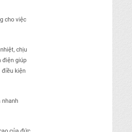
g cho việc
nhiệt, chịu
nh điện giúp
 điều kiện
à nhanh
cao của đức.