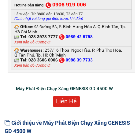
0906 919 006
Hotline bán hàng:
Làm việc: Từ 8h00 đến 18h30, T2 đến T7
(Chủ nhật vui lòng gọi điện trước khi đến)
Office
, P. Bình Hưng Hòa A, Q.Bình Tân, Tp.
:
98 Đường 5A
Hồ Chí Minh
Tel:
028 3973 7777
0
989 42 9798
Xem bản đồ đường đi
W
257/16 Thoại Ngọc Hầu, P. Phú Thọ Hòa,
arehouses:
Q.Tân Phú, Tp. Hồ Chí Minh
Tel:
028 3606 0006
0
988 39 7733
Xem bản đồ đường đi
Máy Phát Điện Chạy Xăng GENESIS GD 4500 W
Liên Hệ
Giới thiệu về Máy Phát Điện Chạy Xăng GENESIS
GD 4500 W