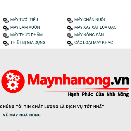
MÁY TƯỚI TIÊU
MÁY CHĂN NUÔI
MÁY LÀM VƯỜN
MÁY XAY XÁT LÚA GẠO
MÁY THỰC PHẨM
MÁY NÔNG SẢN
THIẾT BỊ GIA DỤNG
CÁC LOẠI MÁY KHÁC
CHÚNG TÔI TIN CHẤT LƯỢNG LÀ DỊCH VỤ TỐT NHẤT
VỀ MÁY NHÀ NÔNG