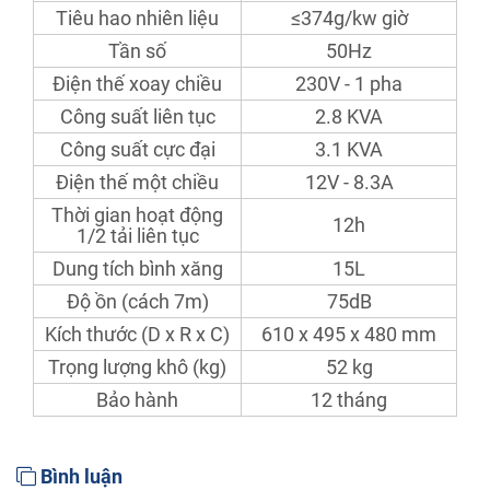
Tiêu hao nhiên liệu
≤374g/kw giờ
Tần số
50Hz
Điện thế xoay chiều
230V - 1 pha
Công suất liên tục
2.8 KVA
Công suất cực đại
3.1 KVA
Điện thế một chiều
12V - 8.3A
Thời gian hoạt động
12h
1/2 tải liên tục
Dung tích bình xăng
15L
Độ ồn (cách 7m)
75dB
Kích thước (D x R x C)
610 x 495 x 480 mm
Trọng lượng khô (kg)
52 kg
Bảo hành
12 tháng
Bình luận