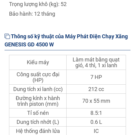
Trọng lượng khô (kg): 52
Bảo hành: 12 tháng
Thông số kỹ thuật của Máy Phát Điện Chạy Xăng
GENESIS GD 4500 W
Làm mát bằng quạt
Kiểu máy
gió, 4 thì, 1 xi lanh
Công suất cực đại
7 HP
(HP)
Dung tích xi lanh (cc)
212 cc
Đường kính x hành
70 x 55 mm
trình piston (mm)
Tỉ số nén
8.5:1
Dung tích nhớt (L)
0.6 L
Hệ thống đánh lửa
IC