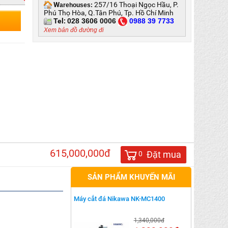
W
257/16 Thoại Ngọc Hầu, P.
arehouses:
Phú Thọ Hòa, Q.Tân Phú, Tp. Hồ Chí Minh
Tel:
028 3606 0006
0
988 39 7733
Xem bản đồ đường đi
615,000,000đ
Đặt mua
0
SẢN PHẨM KHUYẾN MÃI
Máy cắt đá Nikawa NK-MC1400
1,340,000đ