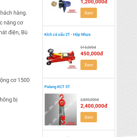
1,200,000đ
 khách hàng.
Xem
ức năng cơ
hát điện, Bù
Kích cá sấu 2T - Hộp Nhựa
515,000đ
450,000đ
Xem
động cơ 1500
Palang KCT 5T
không bị
2,830,000đ
2,400,000đ
Xem