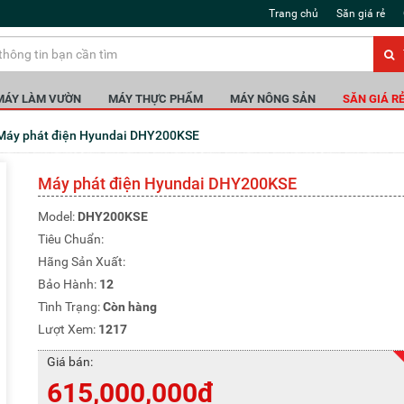
Trang chủ
Săn giá rẻ
MÁY LÀM VƯỜN
MÁY THỰC PHẨM
MÁY NÔNG SẢN
SĂN GIÁ R
Máy phát điện Hyundai DHY200KSE
Máy phát điện Hyundai DHY200KSE
Model:
DHY200KSE
Tiêu Chuẩn:
Hãng Sản Xuất:
Bảo Hành:
12
Tình Trạng:
Còn hàng
Lượt Xem:
1217
Giá bán:
615,000,000đ