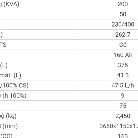
g (KVA)
200
50
230/400
)
262.7
ATS
Có
160 Ah
(L)
375
 mát (L)
41.3
50/100% CS)
47.5 L/h
c (h 100%)
9
75
ộ (kg)
2,450
H (mm)
3650x1150x1
 (CC)
163