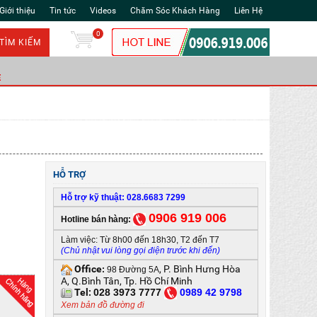
Giới thiệu
Tin tức
Videos
Chăm Sóc Khách Hàng
Liên Hệ
0
TÌM KIẾM
Ẻ
HỖ TRỢ
Hỗ trợ kỹ thuật: 028.6683 7299
0906 919 006
Hotline bán hàng:
Làm việc: Từ 8h00 đến 18h30, T2 đến T7
(Chủ nhật vui lòng gọi điện trước khi đến)
Office
, P. Bình Hưng Hòa
:
98 Đường 5A
A, Q.Bình Tân, Tp. Hồ Chí Minh
Tel:
028 3973 7777
0
989 42 9798
Xem bản đồ đường đi