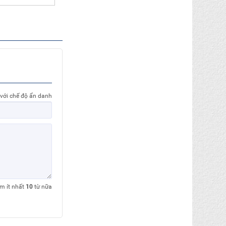
 với chế độ ẩn danh
êm ít nhất
10
từ nữa