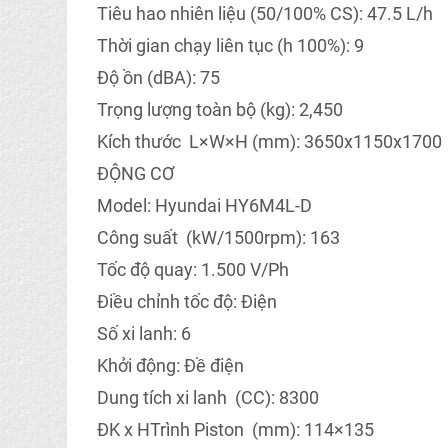
Tiêu hao nhiên liệu (50/100% CS): 47.5 L/h
Thời gian chạy liên tục (h 100%): 9
Độ ồn (dBA): 75
Trọng lượng toàn bộ (kg): 2,450
Kích thước L×W×H (mm): 3650x1150x1700
ĐỘNG CƠ
Model: Hyundai HY6M4L-D
Công suất (kW/1500rpm): 163
Tốc độ quay: 1.500 V/Ph
Điều chỉnh tốc độ: Điện
Số xi lanh: 6
Khởi động: Đề điện
Dung tích xi lanh (CC): 8300
ĐK x HTrình Piston (mm): 114×135