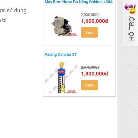
Máy Bơm Nước Đa Năng Oshima 400A
ược sử dụng
2,030,000đ
 bỉ
1,600,000đ
Xem
Palang Oshima 3T
2,070,000đ
1,800,000đ
Xem