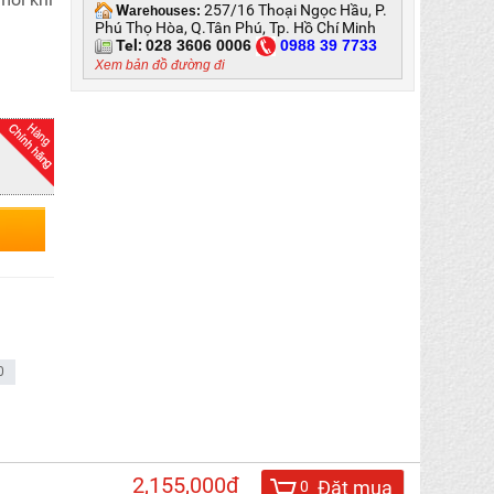
W
257/16 Thoại Ngọc Hầu, P.
arehouses:
Phú Thọ Hòa, Q.Tân Phú, Tp. Hồ Chí Minh
Tel:
028 3606 0006
0
988 39 7733
Xem bản đồ đường đi
0
2,155,000đ
Đặt mua
0