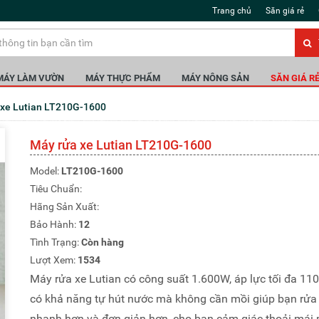
Trang chủ
Săn giá rẻ
MÁY LÀM VƯỜN
MÁY THỰC PHẨM
MÁY NÔNG SẢN
SĂN GIÁ R
a xe Lutian LT210G-1600
Máy rửa xe Lutian LT210G-1600
Model:
LT210G-1600
Tiêu Chuẩn:
Hãng Sản Xuất:
Bảo Hành:
12
Tình Trạng:
Còn hàng
Lượt Xem:
1534
Máy rửa xe Lutian có công suất 1.600W, áp lực tối đa 110
có khả năng tự hút nước mà không cần mồi giúp bạn rửa
nhanh hơn và đơn giản hơn, cho bạn cảm giác thoải mái 