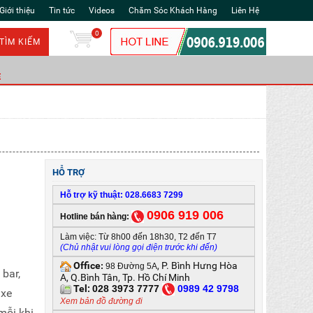
Giới thiệu
Tin tức
Videos
Chăm Sóc Khách Hàng
Liên Hệ
0
TÌM KIẾM
Ẻ
HỖ TRỢ
Hỗ trợ kỹ thuật: 028.6683 7299
0906 919 006
Hotline bán hàng:
Làm việc: Từ 8h00 đến 18h30, T2 đến T7
(Chủ nhật vui lòng gọi điện trước khi đến)
Office
, P. Bình Hưng Hòa
:
98 Đường 5A
 bar,
A, Q.Bình Tân, Tp. Hồ Chí Minh
Tel:
028 3973 7777
0
989 42 9798
 xe
Xem bản đồ đường đi
mỗi khi