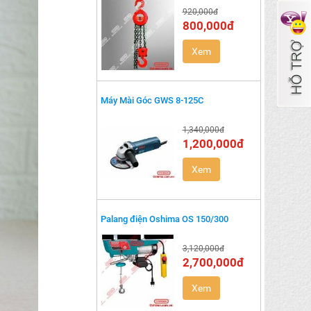
920,000đ
800,000đ
Xem
Máy Mài Góc GWS 8-125C
1,340,000đ
1,200,000đ
Xem
Palang điện Oshima OS 150/300
3,120,000đ
2,700,000đ
Xem