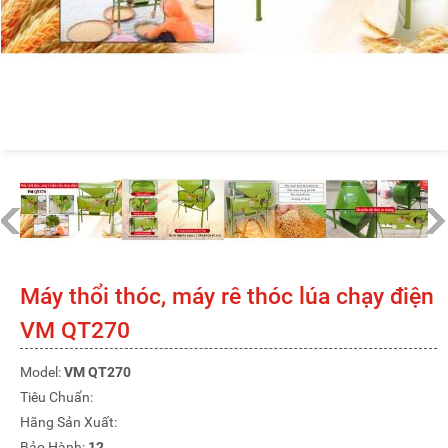
Máy thổi thóc, máy rê thóc lúa chạy điện
VM QT270
Model:
VM QT270
Tiêu Chuẩn:
Hãng Sản Xuất:
Bảo Hành:
12