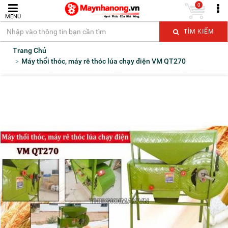
0
MENU
TÌM KIẾM
Trang Chủ
Máy thổi thóc, máy rê thóc lúa chạy điện VM QT270