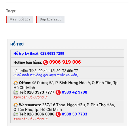
Tags:
Máy Tuốt Lúa
Đập Lúa 2200
HỖ TRỢ
Hỗ trợ kỹ thuật: 028.6683 7299
0906 919 006
Hotline bán hàng:
Làm việc: Từ 8h00 đến 18h30, T2 đến T7
(Chủ nhật vui lòng gọi điện trước khi đến)
Office
, P. Bình Hưng Hòa A, Q.Bình Tân, Tp.
:
98 Đường 5A
Hồ Chí Minh
Tel:
028 3973 7777
0
989 42 9798
Xem bản đồ đường đi
W
257/16 Thoại Ngọc Hầu, P. Phú Thọ Hòa,
arehouses:
Q.Tân Phú, Tp. Hồ Chí Minh
Tel:
028 3606 0006
0
988 39 7733
Xem bản đồ đường đi