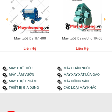
máy tuốt lúa Tk1400
Máy tuốt lúa nương TK-53
Liên Hệ
Liên Hệ
MÁY TƯỚI TIÊU
MÁY CHĂN NUÔI
MÁY LÀM VƯỜN
MÁY XAY XÁT LÚA GẠO
MÁY THỰC PHẨM
MÁY NÔNG SẢN
THIẾT BỊ GIA DỤNG
CÁC LOẠI MÁY KHÁC