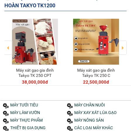
HOÀN TAKYO TK1200
Máy xát gạo gia đình
Máy xát gạo gia đình
Thêm vào giỏ
Thêm vào giỏ
Takyo TK 250 CPT
Takyo TK 250 C
38,000,000đ
22,500,000đ
MÁY TƯỚI TIÊU
MÁY CHĂN NUÔI
MÁY LÀM VƯỜN
MÁY XAY XÁT LÚA GẠO
MÁY THỰC PHẨM
MÁY NÔNG SẢN
THIẾT BỊ GIA DỤNG
CÁC LOẠI MÁY KHÁC