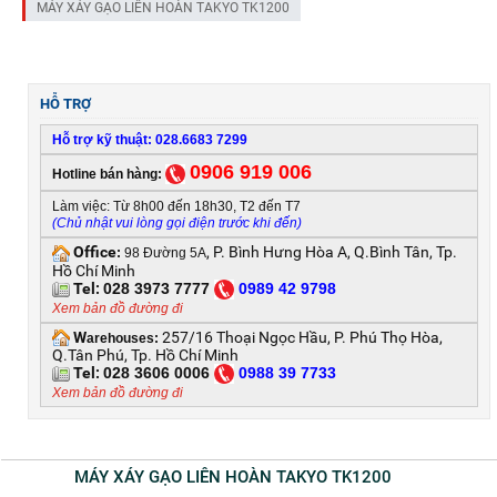
MÁY XÁY GẠO LIÊN HOÀN TAKYO TK1200
HỖ TRỢ
Hỗ trợ kỹ thuật: 028.6683 7299
0906 919 006
Hotline bán hàng:
Làm việc: Từ 8h00 đến 18h30, T2 đến T7
(Chủ nhật vui lòng gọi điện trước khi đến)
Office
, P. Bình Hưng Hòa A, Q.Bình Tân, Tp.
:
98 Đường 5A
Hồ Chí Minh
Tel:
028 3973 7777
0
989 42 9798
Xem bản đồ đường đi
W
257/16 Thoại Ngọc Hầu, P. Phú Thọ Hòa,
arehouses:
Q.Tân Phú, Tp. Hồ Chí Minh
Tel:
028 3606 0006
0
988 39 7733
Xem bản đồ đường đi
MÁY XÁY GẠO LIÊN HOÀN TAKYO TK1200