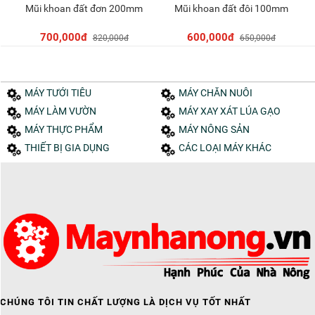
Mũi khoan đất đơn 200mm
Mũi khoan đất đôi 100mm
Thêm vào giỏ
Thêm vào giỏ
700,000đ
600,000đ
820,000đ
650,000đ
MÁY TƯỚI TIÊU
MÁY CHĂN NUÔI
MÁY LÀM VƯỜN
MÁY XAY XÁT LÚA GẠO
MÁY THỰC PHẨM
MÁY NÔNG SẢN
THIẾT BỊ GIA DỤNG
CÁC LOẠI MÁY KHÁC
CHÚNG TÔI TIN CHẤT LƯỢNG LÀ DỊCH VỤ TỐT NHẤT