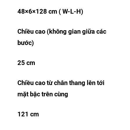
48×6×128 cm ( W-L-H)
Chiều cao (không gian giữa các
bước
)
25 cm
Chiều cao từ chân thang lên tới
mặt bậc trên cùng
121 cm