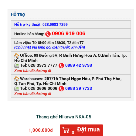
HỖ TRỢ
Hỗ trợ kỹ thuật: 028.6683 7299
0906 919 006
Hotline bán hàng:
Làm việc: Từ 8h00 đến 18h30, T2 đến T7
(Chủ nhật vui lòng gọi điện trước khi đến)
Office
, P. Bình Hưng Hòa A, Q.Bình Tân, Tp.
:
98 Đường 5A
Hồ Chí Minh
Tel:
028 3973 7777
0
989 42 9798
Xem bản đồ đường đi
W
257/16 Thoại Ngọc Hầu, P. Phú Thọ Hòa,
arehouses:
Q.Tân Phú, Tp. Hồ Chí Minh
Tel:
028 3606 0006
0
988 39 7733
Xem bản đồ đường đi
Thang ghế Nikawa NKA-05
Đặt mua
1,000,000đ
0