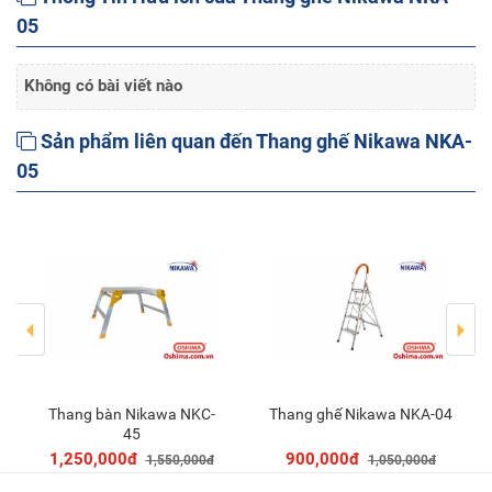
05
Không có bài viết nào
Sản phẩm liên quan đến Thang ghế Nikawa NKA-
05
Thang bàn Nikawa NKC-
Thang ghế Nikawa NKA-04
Thêm vào giỏ
Thêm vào giỏ
45
1,250,000đ
900,000đ
1,550,000đ
1,050,000đ