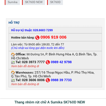
Sumika
SK760D NEW
SK760D
HỖ TRỢ
Hỗ trợ kỹ thuật: 028.6683 7299
0906 919 006
Hotline bán hàng:
Làm việc: Từ 8h00 đến 18h30, T2 đến T7
(Chủ nhật vui lòng gọi điện trước khi đến)
Office
, P. Bình Hưng Hòa A, Q.Bình Tân, Tp.
:
98 Đường 5A
Hồ Chí Minh
Tel:
028 3973 7777
0
989 42 9798
Xem bản đồ đường đi
W
257/16 Thoại Ngọc Hầu, P. Phú Thọ Hòa,
arehouses:
Q.Tân Phú, Tp. Hồ Chí Minh
Tel:
028 3606 0006
0
988 39 7733
Xem bản đồ đường đi
Thang nhôm rút chữ A Sumika SK760D NEW