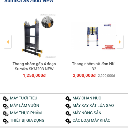
Sumika SK760D NEW
Thang nhôm gấp 4 đoạn
Thang nhôm rút đơn NK-
Thêm vào giỏ
Thêm vào giỏ
Sumika SKM203 NEW
32
1,250,000đ
2,000,000đ
2,200,000đ
MÁY TƯỚI TIÊU
MÁY CHĂN NUÔI
MÁY LÀM VƯỜN
MÁY XAY XÁT LÚA GẠO
MÁY THỰC PHẨM
MÁY NÔNG SẢN
THIẾT BỊ GIA DỤNG
CÁC LOẠI MÁY KHÁC