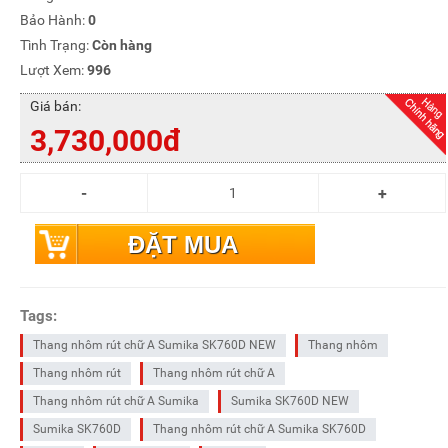
Bảo Hành:
0
Tình Trạng:
Còn hàng
Lượt Xem:
996
Giá bán:
3,730,000đ
ĐẶT MUA
Tags:
Thang nhôm rút chữ A Sumika SK760D NEW
Thang nhôm
Thang nhôm rút
Thang nhôm rút chữ A
Thang nhôm rút chữ A Sumika
Sumika SK760D NEW
Sumika SK760D
Thang nhôm rút chữ A Sumika SK760D