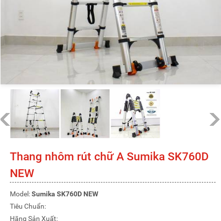
Thang nhôm rút chữ A Sumika SK760D
NEW
Model:
Sumika SK760D NEW
Tiêu Chuẩn:
Hãng Sản Xuất: