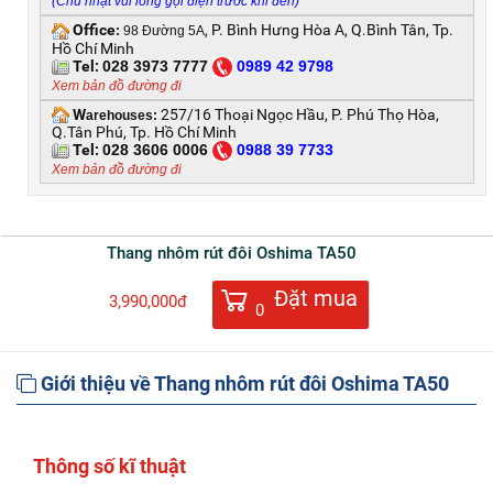
(Chủ nhật vui lòng gọi điện trước khi đến)
Office
, P. Bình Hưng Hòa A, Q.Bình Tân, Tp.
:
98 Đường 5A
Hồ Chí Minh
Tel:
028 3973 7777
0
989 42 9798
Xem bản đồ đường đi
W
257/16 Thoại Ngọc Hầu, P. Phú Thọ Hòa,
arehouses:
Q.Tân Phú, Tp. Hồ Chí Minh
Tel:
028 3606 0006
0
988 39 7733
Xem bản đồ đường đi
Thang nhôm rút đôi Oshima TA50
Đặt mua
3,990,000đ
0
Giới thiệu về Thang nhôm rút đôi Oshima TA50
Thông số kĩ thuật