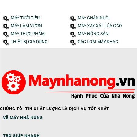
MÁY TƯỚI TIÊU
MÁY CHĂN NUÔI
MÁY LÀM VƯỜN
MÁY XAY XÁT LÚA GẠO
MÁY THỰC PHẨM
MÁY NÔNG SẢN
THIẾT BỊ GIA DỤNG
CÁC LOẠI MÁY KHÁC
CHÚNG TÔI TIN CHẤT LƯỢNG LÀ DỊCH VỤ TỐT NHẤT
VỀ MÁY NHÀ NÔNG
TRỢ GIÚP NHANH