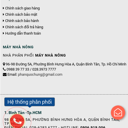
Chính sách giao hàng
Chính sách bảo mật
Chính sách bảo hành
Chính sách đổi trả hàng
Hướng dẫn thanh toán
MÁY NHÀ NÔNG
NHÀ PHÂN PHỐI
MÁY NHÀ NÔNG
96-98 Đường 5A, Phường Bình Hưng Hòa A, Quận Bình Tân, Tp. Hồ Chí Minh
0988 39 77 33 / 028.3973 7777
Email:
phanquochung@gmail.com
Hệ thống phân phối
1. Bình Tân -Tp.HCM
98 ĐƯỜNG 5A, PHƯỜNG BÌNH HƯNG HÒA A, QUẬN BÌNH TÂN,
TP. HCM
ĐIỆN THOẠI: 028-6283.6777 - HOTLINE:
0906 919 006