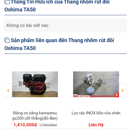
Thông Tin Hữu ích của Thang nhôm rút đôi
Oshima TA50
Không có bài viết nào
Sản phẩm liên quan đến Thang nhôm rút đôi
Oshima TA50
Động cơ xăng kamastsu
Lọc rác INOX bồn rửa chén
Thêm vào giỏ
gx200 cốt thẳng(đỏ-đen)
1,410,000đ
Liên Hệ
1,700,000đ