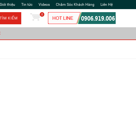
Giới thiệu
Tin tức
Videos
Chăm Sóc Khách Hàng
Liên Hệ
0
TÌM KIẾM
Ẻ