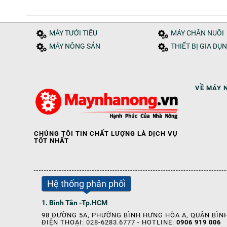
MÁY TƯỚI TIÊU
MÁY CHĂN NUÔI
MÁY NÔNG SẢN
THIẾT BỊ GIA DỤ
VỀ MÁY 
CHÚNG TÔI TIN CHẤT LƯỢNG LÀ DỊCH VỤ
TỐT NHẤT
Hệ thống phân phối
1. Bình Tân -Tp.HCM
98 ĐƯỜNG 5A, PHƯỜNG BÌNH HƯNG HÒA A, QUẬN BÌNH
ĐIỆN THOẠI: 028-6283.6777 - HOTLINE:
0906 919 006