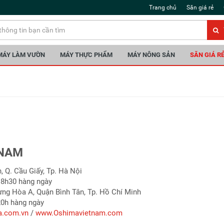
Trang chủ
Săn giá rẻ
MÁY LÀM VƯỜN
MÁY THỰC PHẨM
MÁY NÔNG SẢN
SĂN GIÁ R
 NAM
 Q. Cầu Giấy, Tp. Hà Nội
 18h30 hàng ngày
ng Hòa A, Quận Bình Tân, Tp. Hồ Chí Minh
20h hàng ngày
.com.vn
/
www.Oshimavietnam.com