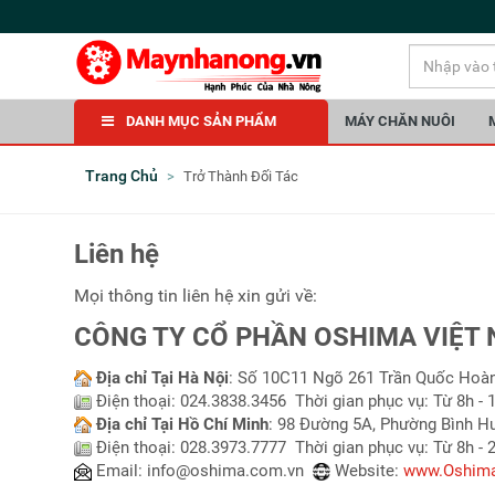
DANH MỤC SẢN PHẨM
MÁY CHĂN NUÔI
Trang Chủ
Trở Thành Đối Tác
Liên hệ
Mọi thông tin liên hệ xin gửi về:
CÔNG TY CỔ PHẦN OSHIMA VIỆT
Địa chỉ Tại Hà Nội
: Số 10C11 Ngõ 261 Trần Quốc Hoàn,
Điện thoại: 024.3838.3456 Thời gian phục vụ: Từ 8h -
Địa chỉ Tại Hồ Chí Minh
: 98 Đường 5A, Phường Bình Hư
Điện thoại: 028.3973.7777 Thời gian phục vụ: Từ 8h - 
Email:
info@oshima.com.vn
Website:
www.Oshima