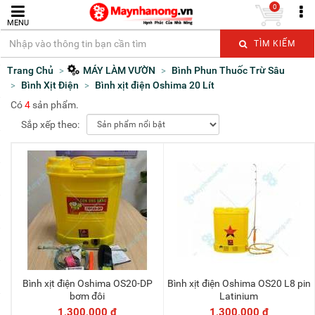
0
MENU
TÌM KIẾM
Trang Chủ
MÁY LÀM VƯỜN
Bình Phun Thuốc Trừ Sâu
Bình Xịt Điện
Bình xịt điện Oshima 20 Lít
Có
4
sản phẩm.
Sắp xếp theo:
Bình xịt điện Oshima OS20-DP
Bình xịt điện Oshima OS20 L8 pin
Thêm vào giỏ
Thêm vào giỏ
bơm đôi
Latinium
1,300,000 đ
1,300,000 đ