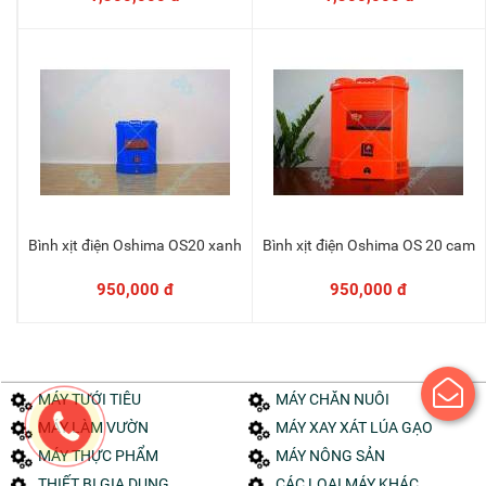
Bình xịt điện Oshima OS20 xanh
Bình xịt điện Oshima OS 20 cam
Thêm vào giỏ
Thêm vào giỏ
950,000 đ
950,000 đ
MÁY TƯỚI TIÊU
MÁY CHĂN NUÔI
MÁY LÀM VƯỜN
MÁY XAY XÁT LÚA GẠO
MÁY THỰC PHẨM
MÁY NÔNG SẢN
THIẾT BỊ GIA DỤNG
CÁC LOẠI MÁY KHÁC