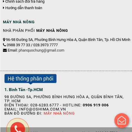
Chính sách đổi trả hàng
Hướng dẫn thanh toán
MÁY NHÀ NÔNG
NHÀ PHÂN PHỐI
MÁY NHÀ NÔNG
96-98 Đường 5A, Phường Bình Hưng Hòa A, Quận Bình Tân, Tp. Hồ Chí Minh
0988 39 77 33 / 028.3973 7777
Email:
phanquochung@gmail.com
Hệ thống phân phối
1. Bình Tân -Tp.HCM
98 ĐƯỜNG 5A, PHƯỜNG BÌNH HƯNG HÒA A, QUẬN BÌNH TÂN,
TP. HCM
ĐIỆN THOẠI: 028-6283.6777 - HOTLINE:
0906 919 006
EMAIL:
INFO@OSHIMA.COM.VN
BẢN ĐỒ ĐƯỜNG ĐI:
MÁY NHÀ NÔNG