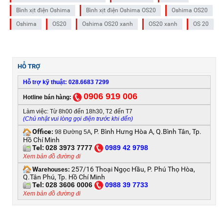
Bình xịt điện Oshima
Bình xịt điện Oshima OS20
Oshima OS20
Oshima
OS20
Oshima OS20 xanh
OS20 xanh
OS 20
HỖ TRỢ
Hỗ trợ kỹ thuật: 028.6683 7299
0906 919 006
Hotline bán hàng:
Làm việc: Từ 8h00 đến 18h30, T2 đến T7
(Chủ nhật vui lòng gọi điện trước khi đến)
Office
, P. Bình Hưng Hòa A, Q.Bình Tân, Tp.
:
98 Đường 5A
Hồ Chí Minh
Tel:
028 3973 7777
0
989 42 9798
Xem bản đồ đường đi
W
257/16 Thoại Ngọc Hầu, P. Phú Thọ Hòa,
arehouses:
Q.Tân Phú, Tp. Hồ Chí Minh
Tel:
028 3606 0006
0
988 39 7733
Xem bản đồ đường đi