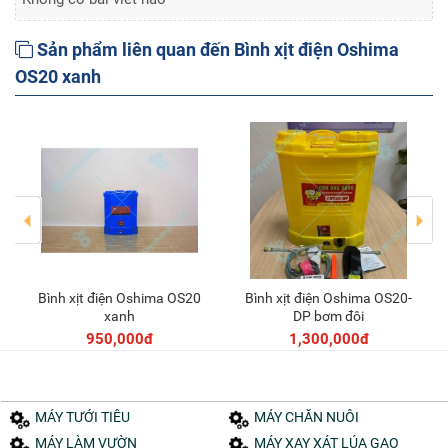
Sản phẩm liên quan đến Bình xịt điện Oshima
OS20 xanh
Bình xịt điện Oshima OS20
Bình xịt điện Oshima OS20-
Thêm vào giỏ
Thêm vào giỏ
xanh
DP bơm đôi
950,000đ
1,300,000đ
MÁY TƯỚI TIÊU
MÁY CHĂN NUÔI
MÁY LÀM VƯỜN
MÁY XAY XÁT LÚA GẠO